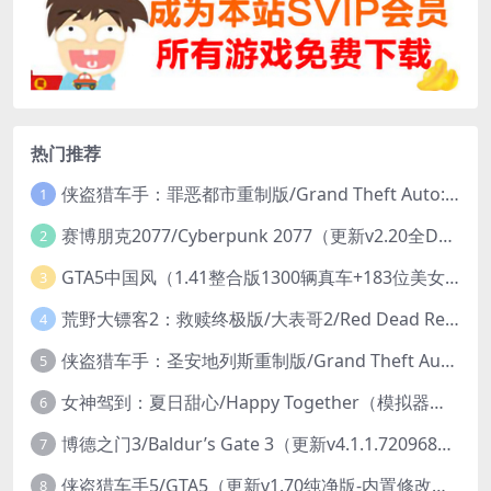
热门推荐
侠盗猎车手：罪恶都市重制版/Grand Theft Auto: Vice City – The Definitive Edition
1
赛博朋克2077/Cyberpunk 2077（更新v2.20全DLC）
2
GTA5中国风（1.41整合版1300辆真车+183位美女与英雄+200%存档）
3
荒野大镖客2：救赎终极版/大表哥2/Red Dead Redemption 2: Ultimate Edition（更新v1491.50终极版）
4
侠盗猎车手：圣安地列斯重制版/Grand Theft Auto: San Andreas – The Definitive Edition（更新v1.113.49697469）
5
女神驾到：夏日甜心/Happy Together（模拟器版-升级豪华终极珍藏版+全DLC）
6
博德之门3/Baldur’s Gate 3（更新v4.1.1.7209685）
7
侠盗猎车手5/GTA5（更新v1.70纯净版-内置修改器+通关存档）
8