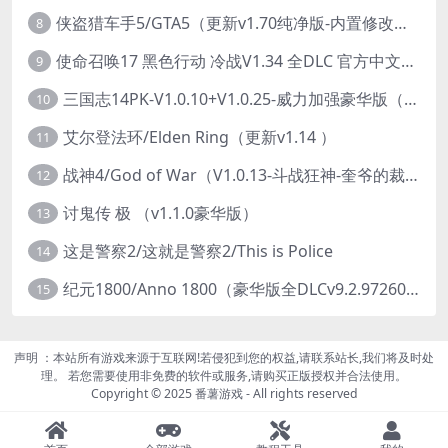
侠盗猎车手5/GTA5（更新v1.70纯净版-内置修改器+通关存档）
8
使命召唤17 黑色行动 冷战V1.34 全DLC 官方中文版COD17
9
三国志14PK-V1.0.10+V1.0.25-威力加强豪华版（武将面容套装-全DLC+季票+特典+中文语音+编辑修改器）
10
艾尔登法环/Elden Ring（更新v1.14 ）
11
战神4/God of War（V1.0.13-斗战狂神-奎爷的裁决+全DLC）
12
讨鬼传 极 （v1.1.0豪华版）
13
这是警察2/这就是警察2/This is Police
14
纪元1800/Anno 1800（豪华版全DLCv9.2.972600）
15
声明 ：本站所有游戏来源于互联网!若侵犯到您的权益,请联系站长,我们将及时处
理。 若您需要使用非免费的软件或服务,请购买正版授权并合法使用。
Copyright © 2025 番薯游戏 - All rights reserved