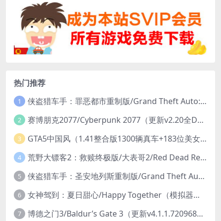
热门推荐
侠盗猎车手：罪恶都市重制版/Grand Theft Auto: Vice City – The Definitive Edition
1
赛博朋克2077/Cyberpunk 2077（更新v2.20全DLC）
2
GTA5中国风（1.41整合版1300辆真车+183位美女与英雄+200%存档）
3
荒野大镖客2：救赎终极版/大表哥2/Red Dead Redemption 2: Ultimate Edition（更新v1491.50终极版）
4
侠盗猎车手：圣安地列斯重制版/Grand Theft Auto: San Andreas – The Definitive Edition（更新v1.113.49697469）
5
女神驾到：夏日甜心/Happy Together（模拟器版-升级豪华终极珍藏版+全DLC）
6
博德之门3/Baldur’s Gate 3（更新v4.1.1.7209685）
7