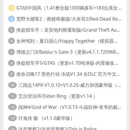
GTA5中国风（1.41整合版1300辆真车+183位美女与英雄+200%存档）
3
荒野大镖客2：救赎终极版/大表哥2/Red Dead Redemption 2: Ultimate Edition（更新v1491.50终极版）
4
侠盗猎车手：圣安地列斯重制版/Grand Theft Auto: San Andreas – The Definitive Edition（更新v1.113.49697469）
5
女神驾到：夏日甜心/Happy Together（模拟器版-升级豪华终极珍藏版+全DLC）
6
博德之门3/Baldur’s Gate 3（更新v4.1.1.7209685）
7
侠盗猎车手5/GTA5（更新v1.70纯净版-内置修改器+通关存档）
8
使命召唤17 黑色行动 冷战V1.34 全DLC 官方中文版COD17
9
三国志14PK-V1.0.10+V1.0.25-威力加强豪华版（武将面容套装-全DLC+季票+特典+中文语音+编辑修改器）
10
艾尔登法环/Elden Ring（更新v1.14 ）
11
战神4/God of War（V1.0.13-斗战狂神-奎爷的裁决+全DLC）
12
讨鬼传 极 （v1.1.0豪华版）
13
这是警察2/这就是警察2/This is Police
14