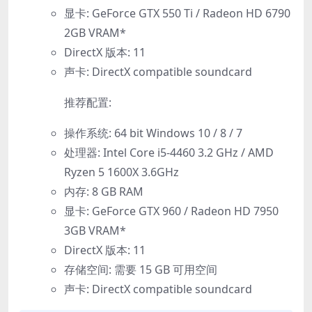
显卡: GeForce GTX 550 Ti / Radeon HD 6790
2GB VRAM*
DirectX 版本: 11
声卡: DirectX compatible soundcard
推荐配置:
操作系统: 64 bit Windows 10 / 8 / 7
处理器: Intel Core i5-4460 3.2 GHz / AMD
Ryzen 5 1600X 3.6GHz
内存: 8 GB RAM
显卡: GeForce GTX 960 / Radeon HD 7950
3GB VRAM*
DirectX 版本: 11
存储空间: 需要 15 GB 可用空间
声卡: DirectX compatible soundcard