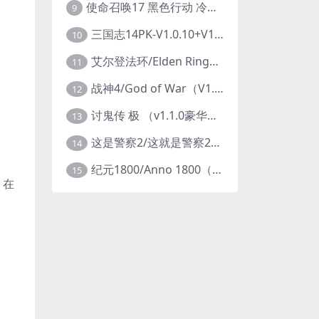
使命召唤17 黑色行动 冷战V1.34 全DLC 官方中文版COD17
9
三国志14PK-V1.0.10+V1.0.25-威力加强豪华版（武将面容套装-全DLC+季票+特典+中文语音+编辑修改器）
10
艾尔登法环/Elden Ring（更新v1.14 ）
11
战神4/God of War（V1.0.13-斗战狂神-奎爷的裁决+全DLC）
12
讨鬼传 极 （v1.1.0豪华版）
13
这是警察2/这就是警察2/This is Police
14
纪元1800/Anno 1800（豪华版全DLCv9.2.972600）
15
，在