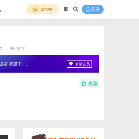
具
成为VIP
登录
0
627
增加中......
升级会员
收藏