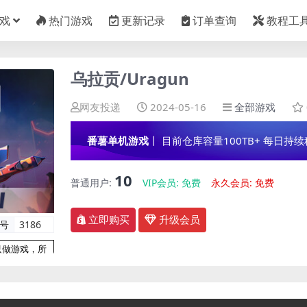
戏
热门游戏
更新记录
订单查询
教程工
乌拉贡/Uragun
网友投递
2024-05-16
全部游戏
番薯单机游戏
丨 目前仓库容量100TB+ 每日持续稳定
10
普通用户:
VIP会员:
免费
永久会员:
免费
立即购买
升级会员
编号
3186
只做游戏，所