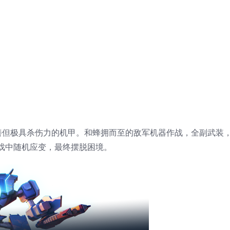
善但极具杀伤力的机甲。和蜂拥而至的敌军机器作战，全副武装
戏中随机应变，最终摆脱困境。