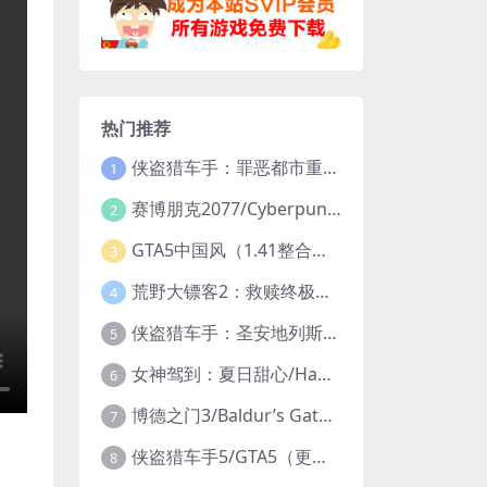
热门推荐
侠盗猎车手：罪恶都市重制版/Grand Theft Auto: Vice City – The Definitive Edition
1
赛博朋克2077/Cyberpunk 2077（更新v2.20全DLC）
2
GTA5中国风（1.41整合版1300辆真车+183位美女与英雄+200%存档）
3
荒野大镖客2：救赎终极版/大表哥2/Red Dead Redemption 2: Ultimate Edition（更新v1491.50终极版）
4
侠盗猎车手：圣安地列斯重制版/Grand Theft Auto: San Andreas – The Definitive Edition（更新v1.113.49697469）
5
女神驾到：夏日甜心/Happy Together（模拟器版-升级豪华终极珍藏版+全DLC）
6
博德之门3/Baldur’s Gate 3（更新v4.1.1.7209685）
7
侠盗猎车手5/GTA5（更新v1.70纯净版-内置修改器+通关存档）
8