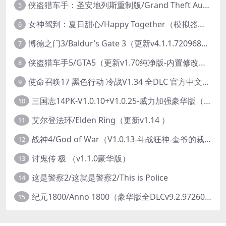
侠盗猎车手：圣安地列斯重制版/Grand Theft Auto: San Andreas – The Definitive Edition（更新v1.113.49697469）
5
女神驾到：夏日甜心/Happy Together（模拟器版-升级豪华终极珍藏版+全DLC）
6
博德之门3/Baldur’s Gate 3（更新v4.1.1.7209685）
7
侠盗猎车手5/GTA5（更新v1.70纯净版-内置修改器+通关存档）
8
使命召唤17 黑色行动 冷战V1.34 全DLC 官方中文版COD17
9
三国志14PK-V1.0.10+V1.0.25-威力加强豪华版（武将面容套装-全DLC+季票+特典+中文语音+编辑修改器）
10
艾尔登法环/Elden Ring（更新v1.14 ）
11
战神4/God of War（V1.0.13-斗战狂神-奎爷的裁决+全DLC）
12
讨鬼传 极 （v1.1.0豪华版）
13
这是警察2/这就是警察2/This is Police
14
纪元1800/Anno 1800（豪华版全DLCv9.2.972600）
15