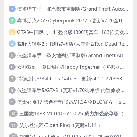
侠盗猎车手：罪恶都市重制版/Grand Theft Auto: Vice City – The Definitive Edition
1
赛博朋克2077/Cyberpunk 2077（更新v2.20全DLC）
2
GTA5中国风（1.41整合版1300辆真车+183位美女与英雄+200%存档）
3
荒野大镖客2：救赎终极版/大表哥2/Red Dead Redemption 2: Ultimate Edition（更新v1491.50终极版）
4
侠盗猎车手：圣安地列斯重制版/Grand Theft Auto: San Andreas – The Definitive Edition（更新v1.113.49697469）
5
女神驾到：夏日甜心/Happy Together（模拟器版-升级豪华终极珍藏版+全DLC）
6
博德之门3/Baldur’s Gate 3（更新v4.1.1.7209685）
7
侠盗猎车手5/GTA5（更新v1.70纯净版-内置修改器+通关存档）
8
使命召唤17 黑色行动 冷战V1.34 全DLC 官方中文版COD17
9
三国志14PK-V1.0.10+V1.0.25-威力加强豪华版（武将面容套装-全DLC+季票+特典+中文语音+编辑修改器）
10
艾尔登法环/Elden Ring（更新v1.14 ）
11
战神4/God of War（V1.0.13-斗战狂神-奎爷的裁决+全DLC）
12