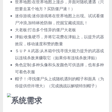
世界地图:在世界地图上漫步，并面对随机遭遇（只
想要去某个地方？买防僵尸液！）
迷你游戏:迷你游戏将在世界地图上出现。试试看僵
尸冲浪,加特林抢防御，挖掘宝藏或混乱！
大老板:打击多个怪异的僵尸大老板
津贴:收集硬币，并将它花费在津贴上，以提升武器
效应，移动速度和赞的数量
ＳＵＰＡ武器:从木箱中找寻强大能力提升的武器或
以连续杀敌来赚取它（如果你有连续杀敌津贴）
角色定制:多种头像和头发颜色可供选择，也有多种
可着色衣服
帽子！:寻找僵尸头上或随机遇到的帽子和面具（为
你提供些许增大）（完成挑战以解锁特别帽子）
系统需求