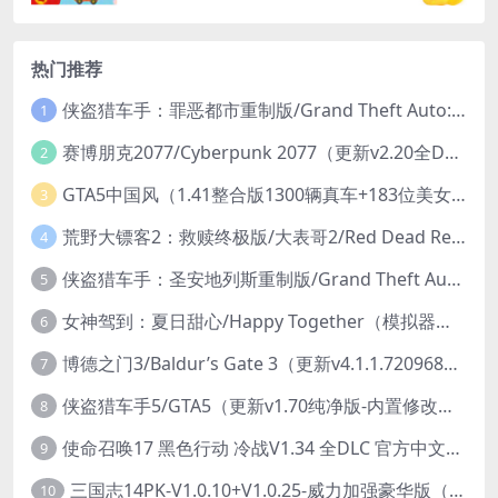
热门推荐
侠盗猎车手：罪恶都市重制版/Grand Theft Auto: Vice City – The Definitive Edition
1
赛博朋克2077/Cyberpunk 2077（更新v2.20全DLC）
2
GTA5中国风（1.41整合版1300辆真车+183位美女与英雄+200%存档）
3
荒野大镖客2：救赎终极版/大表哥2/Red Dead Redemption 2: Ultimate Edition（更新v1491.50终极版）
4
侠盗猎车手：圣安地列斯重制版/Grand Theft Auto: San Andreas – The Definitive Edition（更新v1.113.49697469）
5
女神驾到：夏日甜心/Happy Together（模拟器版-升级豪华终极珍藏版+全DLC）
6
博德之门3/Baldur’s Gate 3（更新v4.1.1.7209685）
7
侠盗猎车手5/GTA5（更新v1.70纯净版-内置修改器+通关存档）
8
使命召唤17 黑色行动 冷战V1.34 全DLC 官方中文版COD17
9
三国志14PK-V1.0.10+V1.0.25-威力加强豪华版（武将面容套装-全DLC+季票+特典+中文语音+编辑修改器）
10