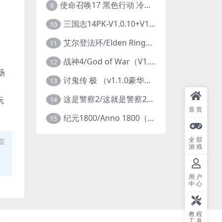
使命召唤17 黑色行动 冷战V1.34 全DLC 官方中文版COD17
9
三国志14PK-V1.0.10+V1.0.25-威力加强豪华版（武将面容套装-全DLC+季票+特典+中文语音+编辑修改器）
10
艾尔登法环/Elden Ring（更新v1.14 ）
11
战神4/God of War（V1.0.13-斗战狂神-奎爷的裁决+全DLC）
12
场
讨鬼传 极 （v1.1.0豪华版）
13
这是警察2/这就是警察2/This is Police
玩
14
首页
纪元1800/Anno 1800（豪华版全DLCv9.2.972600）
15
全部
盗
游戏
用户
中心
教程
工具