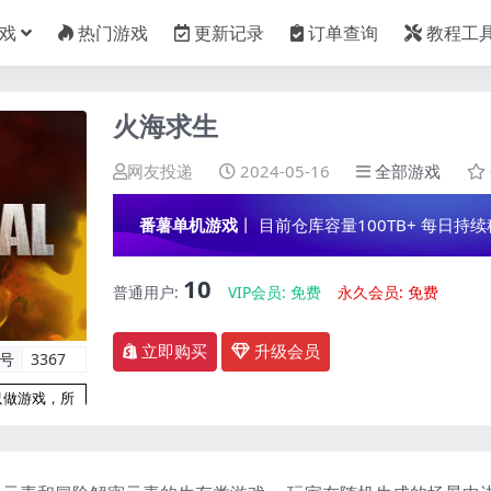
戏
热门游戏
更新记录
订单查询
教程工
火海求生
网友投递
2024-05-16
全部游戏
番薯单机游戏
丨 目前仓库容量100TB+ 每日持续稳定
10
普通用户:
VIP会员:
免费
永久会员:
免费
立即购买
升级会员
编号
3367
只做游戏，所