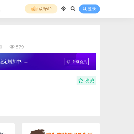
具
成为VIP
登录
0
579
增加中......
升级会员
收藏