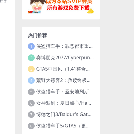
进行
热门推荐
侠盗猎车手：罪恶都市重制版/Grand Theft Auto: Vice City – The Definitive Edition
1
赛博朋克2077/Cyberpunk 2077（更新v2.20全DLC）
2
GTA5中国风（1.41整合版1300辆真车+183位美女与英雄+200%存档）
3
荒野大镖客2：救赎终极版/大表哥2/Red Dead Redemption 2: Ultimate Edition（更新v1491.50终极版）
4
侠盗猎车手：圣安地列斯重制版/Grand Theft Auto: San Andreas – The Definitive Edition（更新v1.113.49697469）
5
女神驾到：夏日甜心/Happy Together（模拟器版-升级豪华终极珍藏版+全DLC）
6
博德之门3/Baldur’s Gate 3（更新v4.1.1.7209685）
7
侠盗猎车手5/GTA5（更新v1.70纯净版-内置修改器+通关存档）
8