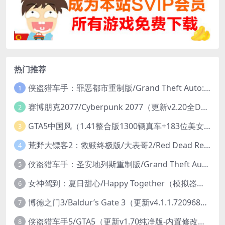
热门推荐
侠盗猎车手：罪恶都市重制版/Grand Theft Auto: Vice City – The Definitive Edition
1
赛博朋克2077/Cyberpunk 2077（更新v2.20全DLC）
2
GTA5中国风（1.41整合版1300辆真车+183位美女与英雄+200%存档）
3
荒野大镖客2：救赎终极版/大表哥2/Red Dead Redemption 2: Ultimate Edition（更新v1491.50终极版）
4
侠盗猎车手：圣安地列斯重制版/Grand Theft Auto: San Andreas – The Definitive Edition（更新v1.113.49697469）
5
女神驾到：夏日甜心/Happy Together（模拟器版-升级豪华终极珍藏版+全DLC）
6
博德之门3/Baldur’s Gate 3（更新v4.1.1.7209685）
7
侠盗猎车手5/GTA5（更新v1.70纯净版-内置修改器+通关存档）
8