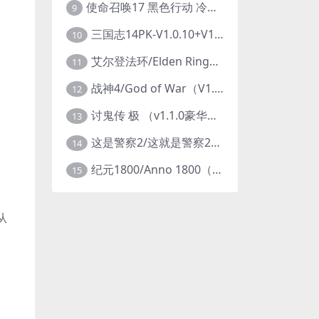
使命召唤17 黑色行动 冷战V1.34 全DLC 官方中文版COD17
9
三国志14PK-V1.0.10+V1.0.25-威力加强豪华版（武将面容套装-全DLC+季票+特典+中文语音+编辑修改器）
10
艾尔登法环/Elden Ring（更新v1.14 ）
11
战神4/God of War（V1.0.13-斗战狂神-奎爷的裁决+全DLC）
12
讨鬼传 极 （v1.1.0豪华版）
13
这是警察2/这就是警察2/This is Police
14
纪元1800/Anno 1800（豪华版全DLCv9.2.972600）
15
从