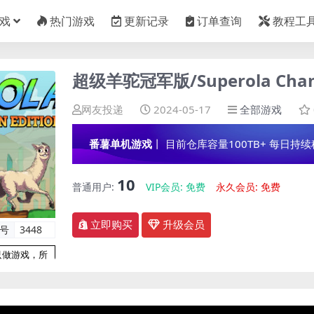
戏
热门游戏
更新记录
订单查询
教程工
超级羊驼冠军版/Superola Champ
网友投递
2024-05-17
全部游戏
番薯单机游戏
丨 目前仓库容量100TB+ 每日持续稳定
10
普通用户:
VIP会员:
免费
永久会员:
免费
立即购买
升级会员
编号
3448
只做游戏，所