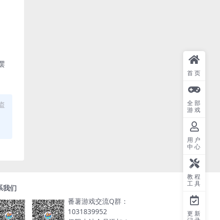
摆
首页
全部
盗
游戏
用户
中心
教程
工具
系我们
番薯游戏交流Q群：
1031839952
更新