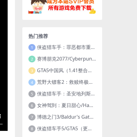
热门推荐
侠盗猎车手：罪恶都市重制版/Grand Theft Auto: Vice City – The Definitive Edition
1
赛博朋克2077/Cyberpunk 2077（更新v2.20全DLC）
2
GTA5中国风（1.41整合版1300辆真车+183位美女与英雄+200%存档）
3
荒野大镖客2：救赎终极版/大表哥2/Red Dead Redemption 2: Ultimate Edition（更新v1491.50终极版）
4
侠盗猎车手：圣安地列斯重制版/Grand Theft Auto: San Andreas – The Definitive Edition（更新v1.113.49697469）
5
女神驾到：夏日甜心/Happy Together（模拟器版-升级豪华终极珍藏版+全DLC）
6
博德之门3/Baldur’s Gate 3（更新v4.1.1.7209685）
7
侠盗猎车手5/GTA5（更新v1.70纯净版-内置修改器+通关存档）
8