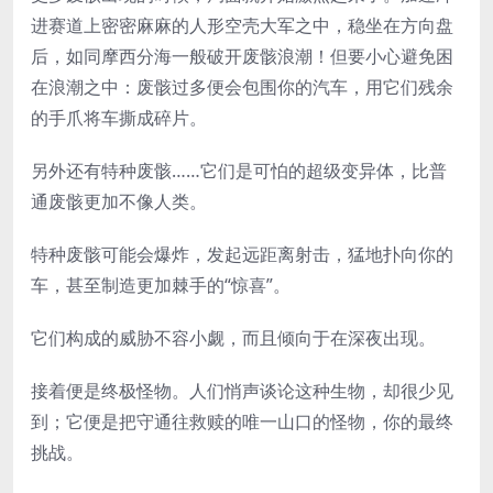
进赛道上密密麻麻的人形空壳大军之中，稳坐在方向盘
后，如同摩西分海一般破开废骸浪潮！但要小心避免困
在浪潮之中：废骸过多便会包围你的汽车，用它们残余
的手爪将车撕成碎片。
另外还有特种废骸……它们是可怕的超级变异体，比普
通废骸更加不像人类。
特种废骸可能会爆炸，发起远距离射击，猛地扑向你的
车，甚至制造更加棘手的“惊喜”。
它们构成的威胁不容小觑，而且倾向于在深夜出现。
接着便是终极怪物。人们悄声谈论这种生物，却很少见
到；它便是把守通往救赎的唯一山口的怪物，你的最终
挑战。