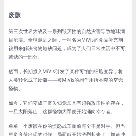
废骸
第三次世界大战及一系列毁灭性的自然灾害导致地球满
目疮痍。全球混乱之际，一种名为MiVis的食品补充剂
被用来解决食物短缺问题，成为了人们日常生活中不可
或缺的一部分。
然而，长期摄入MiVis引发了某种可怕的细胞变异，将
人类转化成了废骸——被MiVis的副作用所吞噬的空壳
怪物。
如今，它们变成了丧失知觉却具有超强攻击性的存在，
一旦太阳落山，这群怪物大军便开始涌向幸存者。
单单一个废骸在你的愤怒战车面前完全不是对手。但当
更多废骸出现的时候，局面就开始激烈起来了。加速冲