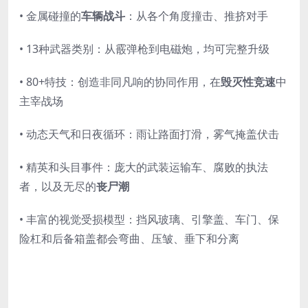
• 金属碰撞的
车辆战斗
：从各个角度撞击、推挤对手
• 13种武器类别：从霰弹枪到电磁炮，均可完整升级
• 80+特技：创造非同凡响的协同作用，在
毁灭性竞速
中
主宰战场
• 动态天气和日夜循环：雨让路面打滑，雾气掩盖伏击
• 精英和头目事件：庞大的武装运输车、腐败的执法
者，以及无尽的
丧尸潮
• 丰富的视觉受损模型：挡风玻璃、引擎盖、车门、保
险杠和后备箱盖都会弯曲、压皱、垂下和分离