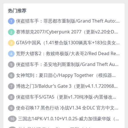
热门推荐
侠盗猎车手：罪恶都市重制版/Grand Theft Auto: Vice City – The Definitive Edition
1
赛博朋克2077/Cyberpunk 2077（更新v2.20全DLC）
2
GTA5中国风（1.41整合版1300辆真车+183位美女与英雄+200%存档）
3
荒野大镖客2：救赎终极版/大表哥2/Red Dead Redemption 2: Ultimate Edition（更新v1491.50终极版）
4
侠盗猎车手：圣安地列斯重制版/Grand Theft Auto: San Andreas – The Definitive Edition（更新v1.113.49697469）
5
女神驾到：夏日甜心/Happy Together（模拟器版-升级豪华终极珍藏版+全DLC）
6
博德之门3/Baldur’s Gate 3（更新v4.1.1.7209685）
7
侠盗猎车手5/GTA5（更新v1.70纯净版-内置修改器+通关存档）
8
使命召唤17 黑色行动 冷战V1.34 全DLC 官方中文版COD17
9
三国志14PK-V1.0.10+V1.0.25-威力加强豪华版（武将面容套装-全DLC+季票+特典+中文语音+编辑修改器）
10