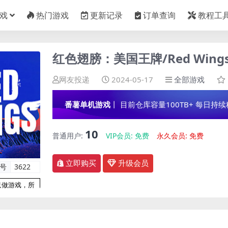
戏
热门游戏
更新记录
订单查询
教程工
红色翅膀：美国王牌/Red Wings: 
网友投递
2024-05-17
全部游戏
番薯单机游戏
丨 目前仓库容量100TB+ 每日持续稳定
10
普通用户:
VIP会员:
免费
永久会员:
免费
立即购买
升级会员
编号
3622
只做游戏，所