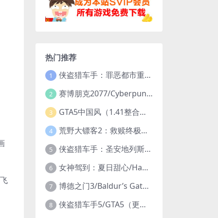
热门推荐
侠盗猎车手：罪恶都市重制版/Grand Theft Auto: Vice City – The Definitive Edition
1
赛博朋克2077/Cyberpunk 2077（更新v2.20全DLC）
2
GTA5中国风（1.41整合版1300辆真车+183位美女与英雄+200%存档）
3
荒野大镖客2：救赎终极版/大表哥2/Red Dead Redemption 2: Ultimate Edition（更新v1491.50终极版）
4
画
侠盗猎车手：圣安地列斯重制版/Grand Theft Auto: San Andreas – The Definitive Edition（更新v1.113.49697469）
5
女神驾到：夏日甜心/Happy Together（模拟器版-升级豪华终极珍藏版+全DLC）
6
典飞
博德之门3/Baldur’s Gate 3（更新v4.1.1.7209685）
7
侠盗猎车手5/GTA5（更新v1.70纯净版-内置修改器+通关存档）
8