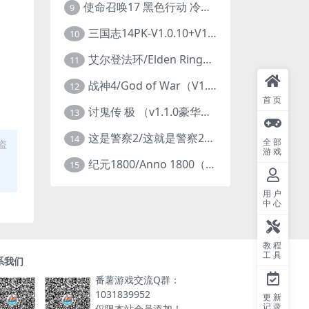
使命召唤17 黑色行动 冷战V1.34 全DLC 官方中文版COD17
9
三国志14PK-V1.0.10+V1.0.25-威力加强豪华版（武将面容套装-全DLC+季票+特典+中文语音+编辑修改器）
10
艾尔登法环/Elden Ring（更新v1.14 ）
11
战神4/God of War（V1.0.13-斗战狂神-奎爷的裁决+全DLC）
12
首页
讨鬼传 极 （v1.1.0豪华版）
13
这是警察2/这就是警察2/This is Police
14
全部
盗
游戏
纪元1800/Anno 1800（豪华版全DLCv9.2.972600）
15
用户
中心
教程
工具
系我们
番薯游戏交流Q群：
1031839952
更新
记录
仅限本站会员添加！