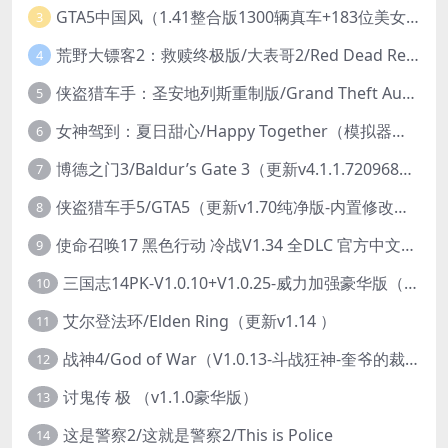
GTA5中国风（1.41整合版1300辆真车+183位美女与英雄+200%存档）
3
荒野大镖客2：救赎终极版/大表哥2/Red Dead Redemption 2: Ultimate Edition（更新v1491.50终极版）
4
侠盗猎车手：圣安地列斯重制版/Grand Theft Auto: San Andreas – The Definitive Edition（更新v1.113.49697469）
5
女神驾到：夏日甜心/Happy Together（模拟器版-升级豪华终极珍藏版+全DLC）
6
博德之门3/Baldur’s Gate 3（更新v4.1.1.7209685）
7
侠盗猎车手5/GTA5（更新v1.70纯净版-内置修改器+通关存档）
8
使命召唤17 黑色行动 冷战V1.34 全DLC 官方中文版COD17
9
三国志14PK-V1.0.10+V1.0.25-威力加强豪华版（武将面容套装-全DLC+季票+特典+中文语音+编辑修改器）
10
艾尔登法环/Elden Ring（更新v1.14 ）
11
战神4/God of War（V1.0.13-斗战狂神-奎爷的裁决+全DLC）
12
讨鬼传 极 （v1.1.0豪华版）
13
这是警察2/这就是警察2/This is Police
14