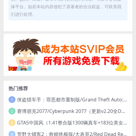
体平台。如若本站内容侵犯了原著者的合法权益，可联系我
们进行处理。
热门推荐
侠盗猎车手：罪恶都市重制版/Grand Theft Auto: Vice City – The Definitive Edition
1
赛博朋克2077/Cyberpunk 2077（更新v2.20全DLC）
2
GTA5中国风（1.41整合版1300辆真车+183位美女与英雄+200%存档）
3
荒野大镖客2：救赎终极版/大表哥2/Red Dead Redemption 2: Ultimate Edition（更新v1491.50终极版）
4