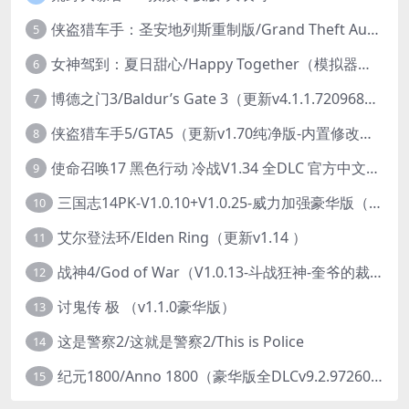
侠盗猎车手：圣安地列斯重制版/Grand Theft Auto: San Andreas – The Definitive Edition（更新v1.113.49697469）
5
女神驾到：夏日甜心/Happy Together（模拟器版-升级豪华终极珍藏版+全DLC）
6
博德之门3/Baldur’s Gate 3（更新v4.1.1.7209685）
7
侠盗猎车手5/GTA5（更新v1.70纯净版-内置修改器+通关存档）
8
使命召唤17 黑色行动 冷战V1.34 全DLC 官方中文版COD17
9
三国志14PK-V1.0.10+V1.0.25-威力加强豪华版（武将面容套装-全DLC+季票+特典+中文语音+编辑修改器）
10
艾尔登法环/Elden Ring（更新v1.14 ）
11
战神4/God of War（V1.0.13-斗战狂神-奎爷的裁决+全DLC）
12
讨鬼传 极 （v1.1.0豪华版）
13
这是警察2/这就是警察2/This is Police
14
纪元1800/Anno 1800（豪华版全DLCv9.2.972600）
15