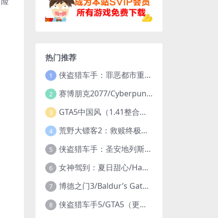
冒险
热门推荐
侠盗猎车手：罪恶都市重制版/Grand Theft Auto: Vice City – The Definitive Edition
1
赛博朋克2077/Cyberpunk 2077（更新v2.20全DLC）
2
GTA5中国风（1.41整合版1300辆真车+183位美女与英雄+200%存档）
3
荒野大镖客2：救赎终极版/大表哥2/Red Dead Redemption 2: Ultimate Edition（更新v1491.50终极版）
4
侠盗猎车手：圣安地列斯重制版/Grand Theft Auto: San Andreas – The Definitive Edition（更新v1.113.49697469）
5
女神驾到：夏日甜心/Happy Together（模拟器版-升级豪华终极珍藏版+全DLC）
6
博德之门3/Baldur’s Gate 3（更新v4.1.1.7209685）
7
侠盗猎车手5/GTA5（更新v1.70纯净版-内置修改器+通关存档）
8