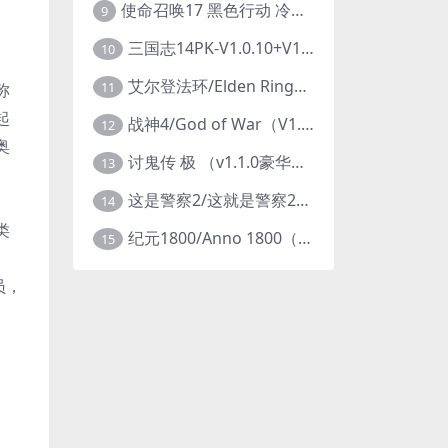
使命召唤17 黑色行动 冷战V1.34 全DLC 官方中文版COD17
9
三国志14PK-V1.0.10+V1.0.25-威力加强豪华版（武将面容套装-全DLC+季票+特典+中文语音+编辑修改器）
10
艾尔登法环/Elden Ring（更新v1.14 ）
11
称
起
战神4/God of War（V1.0.13-斗战狂神-奎爷的裁决+全DLC）
12
奥
讨鬼传 极 （v1.1.0豪华版）
13
这是警察2/这就是警察2/This is Police
14
类
纪元1800/Anno 1800（豪华版全DLCv9.2.972600）
15
员，