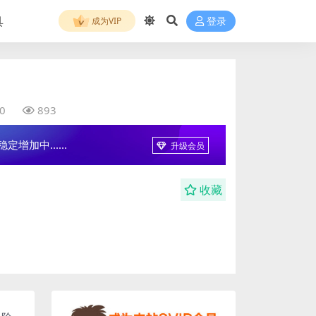
具
成为VIP
登录
0
893
增加中......
升级会员
收藏