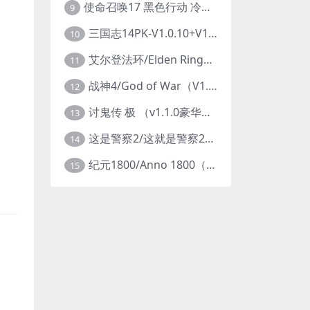
使命召唤17 黑色行动 冷战V1.34 全DLC 官方中文版COD17
9
三国志14PK-V1.0.10+V1.0.25-威力加强豪华版（武将面容套装-全DLC+季票+特典+中文语音+编辑修改器）
10
艾尔登法环/Elden Ring（更新v1.14 ）
11
战神4/God of War（V1.0.13-斗战狂神-奎爷的裁决+全DLC）
12
讨鬼传 极 （v1.1.0豪华版）
13
这是警察2/这就是警察2/This is Police
14
纪元1800/Anno 1800（豪华版全DLCv9.2.972600）
15