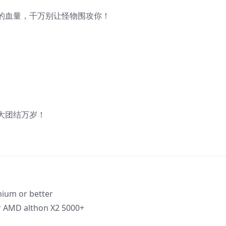
的血量，千万别让怪物围攻你！
大团结万岁！
um or better
r AMD althon X2 5000+