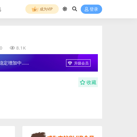
具
成为VIP
登录
0
8.1K
增加中......
升级会员
收藏