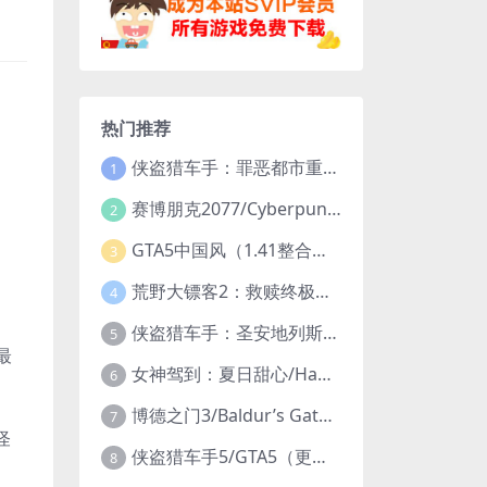
热门推荐
侠盗猎车手：罪恶都市重制版/Grand Theft Auto: Vice City – The Definitive Edition
1
赛博朋克2077/Cyberpunk 2077（更新v2.20全DLC）
2
GTA5中国风（1.41整合版1300辆真车+183位美女与英雄+200%存档）
3
荒野大镖客2：救赎终极版/大表哥2/Red Dead Redemption 2: Ultimate Edition（更新v1491.50终极版）
4
侠盗猎车手：圣安地列斯重制版/Grand Theft Auto: San Andreas – The Definitive Edition（更新v1.113.49697469）
5
最
女神驾到：夏日甜心/Happy Together（模拟器版-升级豪华终极珍藏版+全DLC）
6
博德之门3/Baldur’s Gate 3（更新v4.1.1.7209685）
7
怪
侠盗猎车手5/GTA5（更新v1.70纯净版-内置修改器+通关存档）
8