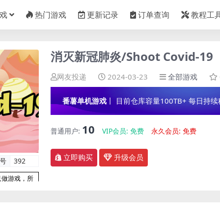
戏
热门游戏
更新记录
订单查询
教程工
消灭新冠肺炎/Shoot Covid-19
网友投递
2024-03-23
全部游戏
番薯单机游戏
丨 目前仓库容量100TB+ 每日持续稳定
10
普通用户:
VIP会员:
免费
永久会员:
免费
立即购买
升级会员
编号
392
只做游戏，所