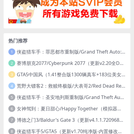
热门推荐
侠盗猎车手：罪恶都市重制版/Grand Theft Auto: Vice City – The Definitive Edition
1
赛博朋克2077/Cyberpunk 2077（更新v2.20全DLC）
2
GTA5中国风（1.41整合版1300辆真车+183位美女与英雄+200%存档）
3
荒野大镖客2：救赎终极版/大表哥2/Red Dead Redemption 2: Ultimate Edition（更新v1491.50终极版）
4
侠盗猎车手：圣安地列斯重制版/Grand Theft Auto: San Andreas – The Definitive Edition（更新v1.113.49697469）
5
女神驾到：夏日甜心/Happy Together（模拟器版-升级豪华终极珍藏版+全DLC）
6
博德之门3/Baldur’s Gate 3（更新v4.1.1.7209685）
7
侠盗猎车手5/GTA5（更新v1.70纯净版-内置修改器+通关存档）
8