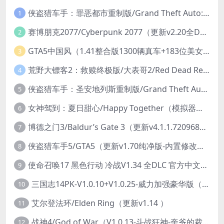
侠盗猎车手：罪恶都市重制版/Grand Theft Auto: Vice City – The Definitive Edition
1
赛博朋克2077/Cyberpunk 2077（更新v2.20全DLC）
2
GTA5中国风（1.41整合版1300辆真车+183位美女与英雄+200%存档）
3
荒野大镖客2：救赎终极版/大表哥2/Red Dead Redemption 2: Ultimate Edition（更新v1491.50终极版）
4
侠盗猎车手：圣安地列斯重制版/Grand Theft Auto: San Andreas – The Definitive Edition（更新v1.113.49697469）
5
女神驾到：夏日甜心/Happy Together（模拟器版-升级豪华终极珍藏版+全DLC）
6
博德之门3/Baldur’s Gate 3（更新v4.1.1.7209685）
7
侠盗猎车手5/GTA5（更新v1.70纯净版-内置修改器+通关存档）
8
使命召唤17 黑色行动 冷战V1.34 全DLC 官方中文版COD17
9
三国志14PK-V1.0.10+V1.0.25-威力加强豪华版（武将面容套装-全DLC+季票+特典+中文语音+编辑修改器）
10
艾尔登法环/Elden Ring（更新v1.14 ）
11
战神4/God of War（V1.0.13-斗战狂神-奎爷的裁决+全DLC）
12