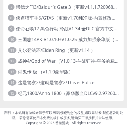
博德之门3/Baldur’s Gate 3（更新v4.1.1.7209685）
7
侠盗猎车手5/GTA5（更新v1.70纯净版-内置修改器+通关存档）
8
使命召唤17 黑色行动 冷战V1.34 全DLC 官方中文版COD17
9
三国志14PK-V1.0.10+V1.0.25-威力加强豪华版（武将面容套装-全DLC+季票+特典+中文语音+编辑修改器）
10
艾尔登法环/Elden Ring（更新v1.14 ）
11
战神4/God of War（V1.0.13-斗战狂神-奎爷的裁决+全DLC）
12
讨鬼传 极 （v1.1.0豪华版）
13
这是警察2/这就是警察2/This is Police
14
纪元1800/Anno 1800（豪华版全DLCv9.2.972600）
15
声明 ：本站所有游戏来源于互联网!若侵犯到您的权益,请联系站长,我们将及时处
理。 若您需要使用非免费的软件或服务,请购买正版授权并合法使用。
Copyright © 2025 番薯游戏 - All rights reserved