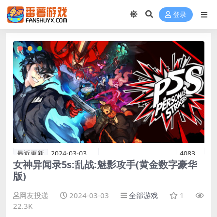
登录
最近更新
2024-03-03
4083
女神异闻录5s:乱战:魅影攻手(黄金数字豪华
版)
网友投递
2024-03-03
全部游戏
1
22.3K