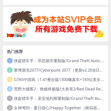
热门推荐
侠盗猎车手：罪恶都市重制版/Grand Theft Auto: Vice City – The Definitive Edition
1
赛博朋克2077/Cyberpunk 2077（更新v2.20全DLC）
2
GTA5中国风（1.41整合版1300辆真车+183位美女与英雄+200%存档）
3
荒野大镖客2：救赎终极版/大表哥2/Red Dead Redemption 2: Ultimate Edition（更新v1491.50终极版）
4
侠盗猎车手：圣安地列斯重制版/Grand Theft Auto: San Andreas – The Definitive Edition（更新v1.113.49697469）
5
女神驾到：夏日甜心/Happy Together（模拟器版-升级豪华终极珍藏版+全DLC）
6