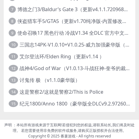
博德之门3/Baldur’s Gate 3（更新v4.1.1.7209685）
7
侠盗猎车手5/GTA5（更新v1.70纯净版-内置修改器+通关存档）
8
使命召唤17 黑色行动 冷战V1.34 全DLC 官方中文版COD17
9
三国志14PK-V1.0.10+V1.0.25-威力加强豪华版（武将面容套装-全DLC+季票+特典+中文语音+编辑修改器）
10
艾尔登法环/Elden Ring（更新v1.14 ）
11
战神4/God of War（V1.0.13-斗战狂神-奎爷的裁决+全DLC）
12
讨鬼传 极 （v1.1.0豪华版）
13
这是警察2/这就是警察2/This is Police
14
纪元1800/Anno 1800（豪华版全DLCv9.2.972600）
15
声明 ：本站所有游戏来源于互联网!若侵犯到您的权益,请联系站长,我们将及时处
理。 若您需要使用非免费的软件或服务,请购买正版授权并合法使用。
Copyright © 2025 番薯游戏 - All rights reserved