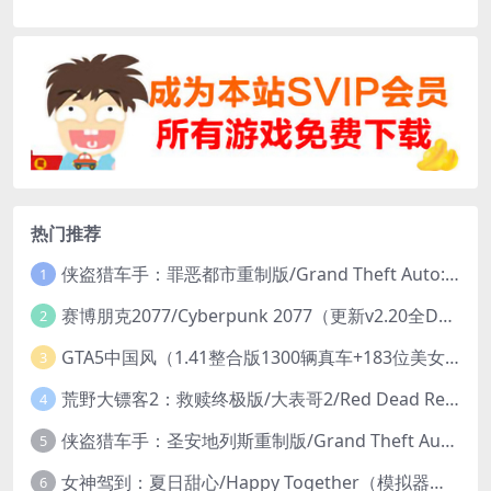
热门推荐
侠盗猎车手：罪恶都市重制版/Grand Theft Auto: Vice City – The Definitive Edition
1
赛博朋克2077/Cyberpunk 2077（更新v2.20全DLC）
2
GTA5中国风（1.41整合版1300辆真车+183位美女与英雄+200%存档）
3
荒野大镖客2：救赎终极版/大表哥2/Red Dead Redemption 2: Ultimate Edition（更新v1491.50终极版）
4
侠盗猎车手：圣安地列斯重制版/Grand Theft Auto: San Andreas – The Definitive Edition（更新v1.113.49697469）
5
女神驾到：夏日甜心/Happy Together（模拟器版-升级豪华终极珍藏版+全DLC）
6