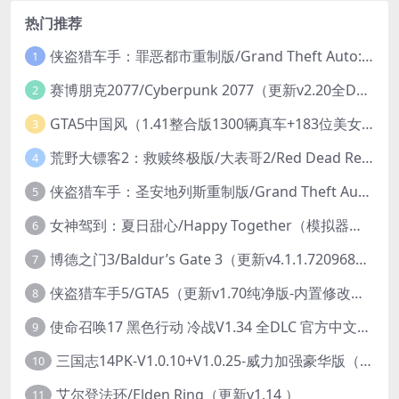
热门推荐
侠盗猎车手：罪恶都市重制版/Grand Theft Auto: Vice City – The Definitive Edition
1
赛博朋克2077/Cyberpunk 2077（更新v2.20全DLC）
2
GTA5中国风（1.41整合版1300辆真车+183位美女与英雄+200%存档）
3
荒野大镖客2：救赎终极版/大表哥2/Red Dead Redemption 2: Ultimate Edition（更新v1491.50终极版）
4
侠盗猎车手：圣安地列斯重制版/Grand Theft Auto: San Andreas – The Definitive Edition（更新v1.113.49697469）
5
女神驾到：夏日甜心/Happy Together（模拟器版-升级豪华终极珍藏版+全DLC）
6
博德之门3/Baldur’s Gate 3（更新v4.1.1.7209685）
7
侠盗猎车手5/GTA5（更新v1.70纯净版-内置修改器+通关存档）
8
使命召唤17 黑色行动 冷战V1.34 全DLC 官方中文版COD17
9
三国志14PK-V1.0.10+V1.0.25-威力加强豪华版（武将面容套装-全DLC+季票+特典+中文语音+编辑修改器）
10
艾尔登法环/Elden Ring（更新v1.14 ）
11