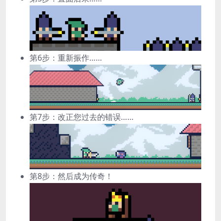
第6步：重新振作……
第7步：改正您过去的错误……
第8步：然后成为传奇！