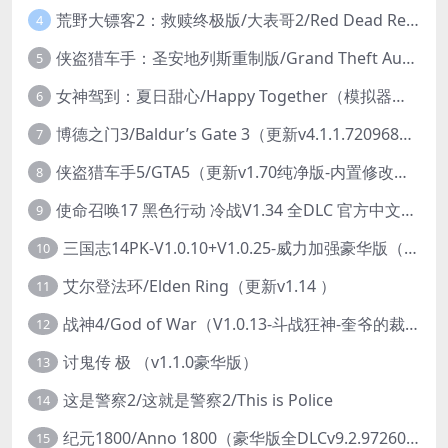
荒野大镖客2：救赎终极版/大表哥2/Red Dead Redemption 2: Ultimate Edition（更新v1491.50终极版）
4
侠盗猎车手：圣安地列斯重制版/Grand Theft Auto: San Andreas – The Definitive Edition（更新v1.113.49697469）
5
女神驾到：夏日甜心/Happy Together（模拟器版-升级豪华终极珍藏版+全DLC）
6
博德之门3/Baldur’s Gate 3（更新v4.1.1.7209685）
7
侠盗猎车手5/GTA5（更新v1.70纯净版-内置修改器+通关存档）
8
使命召唤17 黑色行动 冷战V1.34 全DLC 官方中文版COD17
9
三国志14PK-V1.0.10+V1.0.25-威力加强豪华版（武将面容套装-全DLC+季票+特典+中文语音+编辑修改器）
10
艾尔登法环/Elden Ring（更新v1.14 ）
11
战神4/God of War（V1.0.13-斗战狂神-奎爷的裁决+全DLC）
12
讨鬼传 极 （v1.1.0豪华版）
13
这是警察2/这就是警察2/This is Police
14
纪元1800/Anno 1800（豪华版全DLCv9.2.972600）
15