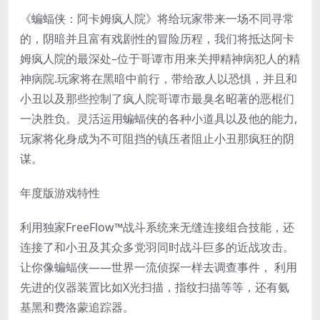
《蝙蝠侠：阿卡姆疯人院》将给玩家带来一场不同寻常
的，阴暗并且富有戏剧性的冒险历程，我们将抵达阿卡
姆疯人院的最深处–位于哥谭市用来关押精神病犯人的精
神病院.玩家将在黑暗中前行，带给敌人以恐惧，并且和
小丑以及那些控制了疯人院哥谭市最臭名昭著的恶棍们
一决胜负。灵活运用蝙蝠侠的各种小道具以及他的能力,
玩家将化身成为不可阻挡的镇压者阻止小丑那疯狂的阴
谋。
年度版游戏特性
利用独家FreeFlow™战斗系统来无缝连接组合技能，还
连接了和小丑及其众多党羽同时战斗巨多的近战攻击。
让你像蝙蝠侠——世界一流侦探一样去调查事件， 利用
先进的仪器装置比如X光扫描，指纹扫描等等，还有氨
基黑和费洛蒙追踪器。