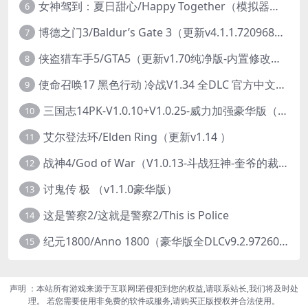
女神驾到：夏日甜心/Happy Together（模拟器版-升级豪华终极珍藏版+全DLC）
6
博德之门3/Baldur’s Gate 3（更新v4.1.1.7209685）
7
侠盗猎车手5/GTA5（更新v1.70纯净版-内置修改器+通关存档）
8
使命召唤17 黑色行动 冷战V1.34 全DLC 官方中文版COD17
9
三国志14PK-V1.0.10+V1.0.25-威力加强豪华版（武将面容套装-全DLC+季票+特典+中文语音+编辑修改器）
10
艾尔登法环/Elden Ring（更新v1.14 ）
11
战神4/God of War（V1.0.13-斗战狂神-奎爷的裁决+全DLC）
12
讨鬼传 极 （v1.1.0豪华版）
13
这是警察2/这就是警察2/This is Police
14
纪元1800/Anno 1800（豪华版全DLCv9.2.972600）
15
声明 ：本站所有游戏来源于互联网!若侵犯到您的权益,请联系站长,我们将及时处
理。 若您需要使用非免费的软件或服务,请购买正版授权并合法使用。