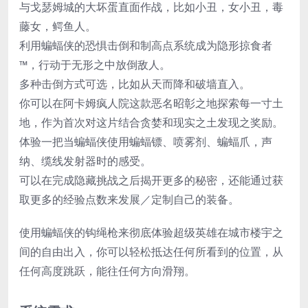
与戈瑟姆城的大坏蛋直面作战，比如小丑，女小丑，毒
藤女，鳄鱼人。
利用蝙蝠侠的恐惧击倒和制高点系统成为隐形掠食者
™，行动于无形之中放倒敌人。
多种击倒方式可选，比如从天而降和破墙直入。
你可以在阿卡姆疯人院这款恶名昭彰之地探索每一寸土
地，作为首次对这片结合贪婪和现实之土发现之奖励。
体验一把当蝙蝠侠使用蝙蝠镖、喷雾剂、蝙蝠爪，声
纳、缆线发射器时的感受。
可以在完成隐藏挑战之后揭开更多的秘密，还能通过获
取更多的经验点数来发展／定制自己的装备。
使用蝙蝠侠的钩绳枪来彻底体验超级英雄在城市楼宇之
间的自由出入，你可以轻松抵达任何所看到的位置，从
任何高度跳跃，能往任何方向滑翔。