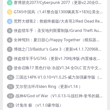
赛博朋克2077/Cyberpunk 2077（更新v2.20全DLC）
2
GTA5中国风（1.41整合版1300辆真车+183位美女与英雄+200%存档）
3
荒野大镖客2：救赎终极版/大表哥2/Red Dead Redemption 2: Ultimate Edition（更新v1491.50终极版）
4
侠盗猎车手：圣安地列斯重制版/Grand Theft Auto: San Andreas – The Definitive Edition（更新v1.113.49697469）
5
女神驾到：夏日甜心/Happy Together（模拟器版-升级豪华终极珍藏版+全DLC）
6
博德之门3/Baldur’s Gate 3（更新v4.1.1.7209685）
7
侠盗猎车手5/GTA5（更新v1.70纯净版-内置修改器+通关存档）
8
使命召唤17 黑色行动 冷战V1.34 全DLC 官方中文版COD17
9
三国志14PK-V1.0.10+V1.0.25-威力加强豪华版（武将面容套装-全DLC+季票+特典+中文语音+编辑修改器）
10
艾尔登法环/Elden Ring（更新v1.14 ）
11
战神4/God of War（V1.0.13-斗战狂神-奎爷的裁决+全DLC）
12
讨鬼传 极 （v1.1.0豪华版）
13