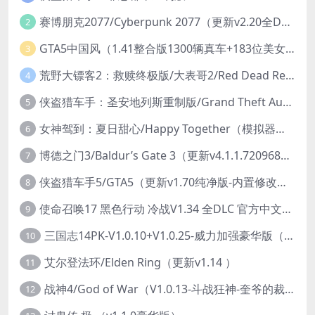
赛博朋克2077/Cyberpunk 2077（更新v2.20全DLC）
2
GTA5中国风（1.41整合版1300辆真车+183位美女与英雄+200%存档）
3
荒野大镖客2：救赎终极版/大表哥2/Red Dead Redemption 2: Ultimate Edition（更新v1491.50终极版）
4
侠盗猎车手：圣安地列斯重制版/Grand Theft Auto: San Andreas – The Definitive Edition（更新v1.113.49697469）
5
女神驾到：夏日甜心/Happy Together（模拟器版-升级豪华终极珍藏版+全DLC）
6
博德之门3/Baldur’s Gate 3（更新v4.1.1.7209685）
7
侠盗猎车手5/GTA5（更新v1.70纯净版-内置修改器+通关存档）
8
使命召唤17 黑色行动 冷战V1.34 全DLC 官方中文版COD17
9
三国志14PK-V1.0.10+V1.0.25-威力加强豪华版（武将面容套装-全DLC+季票+特典+中文语音+编辑修改器）
10
艾尔登法环/Elden Ring（更新v1.14 ）
11
战神4/God of War（V1.0.13-斗战狂神-奎爷的裁决+全DLC）
12