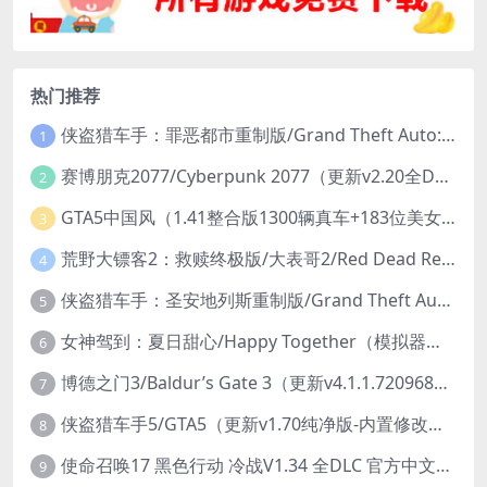
热门推荐
侠盗猎车手：罪恶都市重制版/Grand Theft Auto: Vice City – The Definitive Edition
1
赛博朋克2077/Cyberpunk 2077（更新v2.20全DLC）
2
GTA5中国风（1.41整合版1300辆真车+183位美女与英雄+200%存档）
3
荒野大镖客2：救赎终极版/大表哥2/Red Dead Redemption 2: Ultimate Edition（更新v1491.50终极版）
4
侠盗猎车手：圣安地列斯重制版/Grand Theft Auto: San Andreas – The Definitive Edition（更新v1.113.49697469）
5
女神驾到：夏日甜心/Happy Together（模拟器版-升级豪华终极珍藏版+全DLC）
6
博德之门3/Baldur’s Gate 3（更新v4.1.1.7209685）
7
侠盗猎车手5/GTA5（更新v1.70纯净版-内置修改器+通关存档）
8
使命召唤17 黑色行动 冷战V1.34 全DLC 官方中文版COD17
9