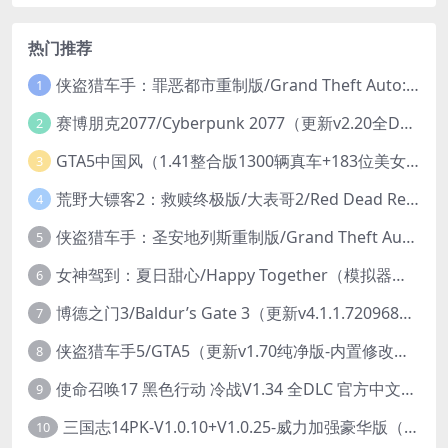
热门推荐
侠盗猎车手：罪恶都市重制版/Grand Theft Auto: Vice City – The Definitive Edition
1
赛博朋克2077/Cyberpunk 2077（更新v2.20全DLC）
2
GTA5中国风（1.41整合版1300辆真车+183位美女与英雄+200%存档）
3
荒野大镖客2：救赎终极版/大表哥2/Red Dead Redemption 2: Ultimate Edition（更新v1491.50终极版）
4
侠盗猎车手：圣安地列斯重制版/Grand Theft Auto: San Andreas – The Definitive Edition（更新v1.113.49697469）
5
女神驾到：夏日甜心/Happy Together（模拟器版-升级豪华终极珍藏版+全DLC）
6
博德之门3/Baldur’s Gate 3（更新v4.1.1.7209685）
7
侠盗猎车手5/GTA5（更新v1.70纯净版-内置修改器+通关存档）
8
使命召唤17 黑色行动 冷战V1.34 全DLC 官方中文版COD17
9
三国志14PK-V1.0.10+V1.0.25-威力加强豪华版（武将面容套装-全DLC+季票+特典+中文语音+编辑修改器）
10