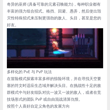
奇异的巫师 (具备可靠的元素召唤能力)，每种职业都有
丰富的强力组合招式。格挡、回避、愚弄，然后使出毁
灭性特殊招式来压制更强劲的敌人、头目，甚至是您的
好友。
多样化的 PvE 与 PvP 玩法
在冒险模式探索丰富多样的惊险环境，并在寻找天空要
塞的符文时适应生态域并解决头目。在挑战性十足的敌
群模式中与好友组队对抗一波又一波的敌人，或者在竞
技场形式的团队 PvP 或自由混战清算仇恨。
按照个人喜好自定义角色的发展方向