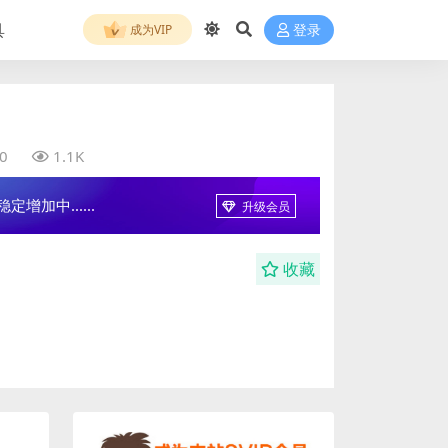
具
成为VIP
登录
0
1.1K
增加中......
升级会员
收藏