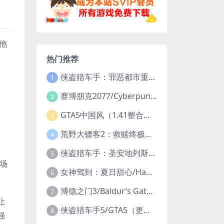
他
热门推荐
侠盗猎车手：罪恶都市重制版/Grand Theft Auto: Vice City – The Definitive Edition
1
赛博朋克2077/Cyberpunk 2077（更新v2.20全DLC）
2
GTA5中国风（1.41整合版1300辆真车+183位美女与英雄+200%存档）
3
荒野大镖客2：救赎终极版/大表哥2/Red Dead Redemption 2: Ultimate Edition（更新v1491.50终极版）
4
侠盗猎车手：圣安地列斯重制版/Grand Theft Auto: San Andreas – The Definitive Edition（更新v1.113.49697469）
5
工场
女神驾到：夏日甜心/Happy Together（模拟器版-升级豪华终极珍藏版+全DLC）
6
博德之门3/Baldur’s Gate 3（更新v4.1.1.7209685）
7
让
侠盗猎车手5/GTA5（更新v1.70纯净版-内置修改器+通关存档）
8
强