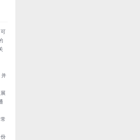
、可
的
关
，并
策展
通
非常
备份