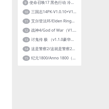
使命召唤17 黑色行动 冷战V1.34 全DLC 官方中文版COD17
9
三国志14PK-V1.0.10+V1.0.25-威力加强豪华版（武将面容套装-全DLC+季票+特典+中文语音+编辑修改器）
10
艾尔登法环/Elden Ring（更新v1.14 ）
11
战神4/God of War（V1.0.13-斗战狂神-奎爷的裁决+全DLC）
12
讨鬼传 极 （v1.1.0豪华版）
13
这是警察2/这就是警察2/This is Police
14
纪元1800/Anno 1800（豪华版全DLCv9.2.972600）
15