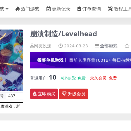
戏
热门游戏
更新记录
订单查询
教程工
崩溃制造/Levelhead
网友投递
2024-03-23
全部游戏
番薯单机游戏
丨 目前仓库容量100TB+ 每日持续稳定
10
普通用户:
VIP会员:
免费
永久会员:
免费
立即购买
升级会员
编号
437
只做游戏，所