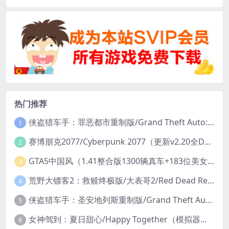
热门推荐
侠盗猎车手：罪恶都市重制版/Grand Theft Auto: Vice City – The Definitive Edition
1
赛博朋克2077/Cyberpunk 2077（更新v2.20全DLC）
2
GTA5中国风（1.41整合版1300辆真车+183位美女与英雄+200%存档）
3
荒野大镖客2：救赎终极版/大表哥2/Red Dead Redemption 2: Ultimate Edition（更新v1491.50终极版）
4
侠盗猎车手：圣安地列斯重制版/Grand Theft Auto: San Andreas – The Definitive Edition（更新v1.113.49697469）
5
女神驾到：夏日甜心/Happy Together（模拟器版-升级豪华终极珍藏版+全DLC）
6