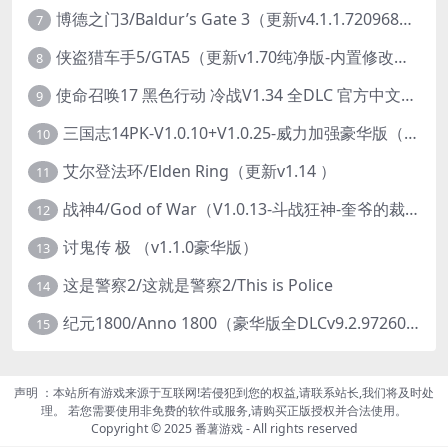
博德之门3/Baldur’s Gate 3（更新v4.1.1.7209685）
7
侠盗猎车手5/GTA5（更新v1.70纯净版-内置修改器+通关存档）
8
使命召唤17 黑色行动 冷战V1.34 全DLC 官方中文版COD17
9
三国志14PK-V1.0.10+V1.0.25-威力加强豪华版（武将面容套装-全DLC+季票+特典+中文语音+编辑修改器）
10
艾尔登法环/Elden Ring（更新v1.14 ）
11
战神4/God of War（V1.0.13-斗战狂神-奎爷的裁决+全DLC）
12
讨鬼传 极 （v1.1.0豪华版）
13
这是警察2/这就是警察2/This is Police
14
纪元1800/Anno 1800（豪华版全DLCv9.2.972600）
15
声明 ：本站所有游戏来源于互联网!若侵犯到您的权益,请联系站长,我们将及时处
理。 若您需要使用非免费的软件或服务,请购买正版授权并合法使用。
Copyright © 2025 番薯游戏 - All rights reserved