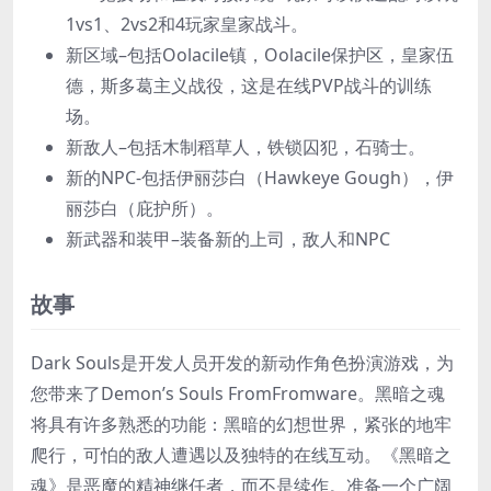
1vs1、2vs2和4玩家皇家战斗。
新区域–包括Oolacile镇，Oolacile保护区，皇家伍
德，斯多葛主义战役，这是在线PVP战斗的训练
场。
新敌人–包括木制稻草人，铁锁囚犯，石骑士。
新的NPC-包括伊丽莎白（Hawkeye Gough），伊
丽莎白（庇护所）。
新武器和装甲–装备新的上司，敌人和NPC
故事
Dark Souls是开发人员开发的新动作角色扮演游戏，为
您带来了Demon’s Souls FromFromware。黑暗之魂
将具有许多熟悉的功能：黑暗的幻想世界，紧张的地牢
爬行，可怕的敌人遭遇以及独特的在线互动。《黑暗之
魂》是恶魔的精神继任者，而不是续作。准备一个广阔