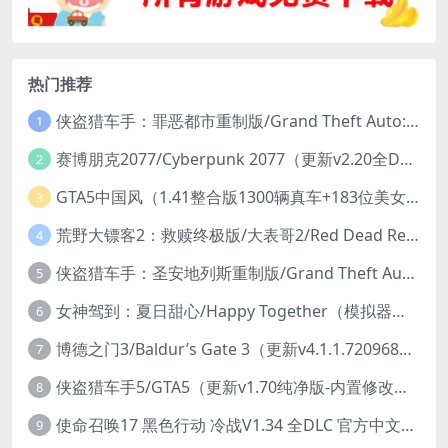
热门推荐
侠盗猎车手：罪恶都市重制版/Grand Theft Auto: Vice City – The Definitive Edition
1
赛博朋克2077/Cyberpunk 2077（更新v2.20全DLC）
2
GTA5中国风（1.41整合版1300辆真车+183位美女与英雄+200%存档）
3
荒野大镖客2：救赎终极版/大表哥2/Red Dead Redemption 2: Ultimate Edition（更新v1491.50终极版）
4
侠盗猎车手：圣安地列斯重制版/Grand Theft Auto: San Andreas – The Definitive Edition（更新v1.113.49697469）
5
女神驾到：夏日甜心/Happy Together（模拟器版-升级豪华终极珍藏版+全DLC）
6
博德之门3/Baldur’s Gate 3（更新v4.1.1.7209685）
7
侠盗猎车手5/GTA5（更新v1.70纯净版-内置修改器+通关存档）
8
使命召唤17 黑色行动 冷战V1.34 全DLC 官方中文版COD17
9