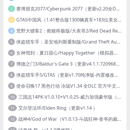
赛博朋克2077/Cyberpunk 2077（更新v2.20全DLC）
2
GTA5中国风（1.41整合版1300辆真车+183位美女与英雄+200%存档）
3
荒野大镖客2：救赎终极版/大表哥2/Red Dead Redemption 2: Ultimate Edition（更新v1491.50终极版）
4
侠盗猎车手：圣安地列斯重制版/Grand Theft Auto: San Andreas – The Definitive Edition（更新v1.113.49697469）
5
女神驾到：夏日甜心/Happy Together（模拟器版-升级豪华终极珍藏版+全DLC）
6
博德之门3/Baldur’s Gate 3（更新v4.1.1.7209685）
7
侠盗猎车手5/GTA5（更新v1.70纯净版-内置修改器+通关存档）
8
使命召唤17 黑色行动 冷战V1.34 全DLC 官方中文版COD17
9
三国志14PK-V1.0.10+V1.0.25-威力加强豪华版（武将面容套装-全DLC+季票+特典+中文语音+编辑修改器）
10
艾尔登法环/Elden Ring（更新v1.14 ）
11
战神4/God of War（V1.0.13-斗战狂神-奎爷的裁决+全DLC）
12
讨鬼传 极 （v1.1.0豪华版）