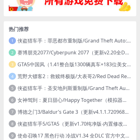
热门推荐
侠盗猎车手：罪恶都市重制版/Grand Theft Auto: Vice City – The Definitive Edition
1
赛博朋克2077/Cyberpunk 2077（更新v2.20全DLC）
2
GTA5中国风（1.41整合版1300辆真车+183位美女与英雄+200%存档）
3
荒野大镖客2：救赎终极版/大表哥2/Red Dead Redemption 2: Ultimate Edition（更新v1491.50终极版）
4
侠盗猎车手：圣安地列斯重制版/Grand Theft Auto: San Andreas – The Definitive Edition（更新v1.113.49697469）
5
女神驾到：夏日甜心/Happy Together（模拟器版-升级豪华终极珍藏版+全DLC）
6
博德之门3/Baldur’s Gate 3（更新v4.1.1.7209685）
7
侠盗猎车手5/GTA5（更新v1.70纯净版-内置修改器+通关存档）
8
使命召唤17 黑色行动 冷战V1.34 全DLC 官方中文版COD17
9