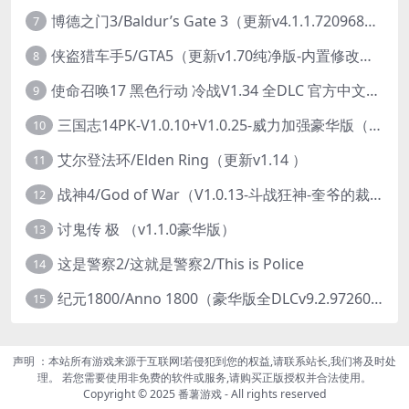
博德之门3/Baldur’s Gate 3（更新v4.1.1.7209685）
7
侠盗猎车手5/GTA5（更新v1.70纯净版-内置修改器+通关存档）
8
使命召唤17 黑色行动 冷战V1.34 全DLC 官方中文版COD17
9
三国志14PK-V1.0.10+V1.0.25-威力加强豪华版（武将面容套装-全DLC+季票+特典+中文语音+编辑修改器）
10
艾尔登法环/Elden Ring（更新v1.14 ）
11
战神4/God of War（V1.0.13-斗战狂神-奎爷的裁决+全DLC）
12
讨鬼传 极 （v1.1.0豪华版）
13
这是警察2/这就是警察2/This is Police
14
纪元1800/Anno 1800（豪华版全DLCv9.2.972600）
15
声明 ：本站所有游戏来源于互联网!若侵犯到您的权益,请联系站长,我们将及时处
理。 若您需要使用非免费的软件或服务,请购买正版授权并合法使用。
Copyright © 2025 番薯游戏 - All rights reserved