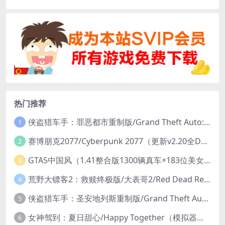
热门推荐
侠盗猎车手：罪恶都市重制版/Grand Theft Auto: Vice City – The Definitive Edition
1
赛博朋克2077/Cyberpunk 2077（更新v2.20全DLC）
2
GTA5中国风（1.41整合版1300辆真车+183位美女与英雄+200%存档）
3
荒野大镖客2：救赎终极版/大表哥2/Red Dead Redemption 2: Ultimate Edition（更新v1491.50终极版）
4
侠盗猎车手：圣安地列斯重制版/Grand Theft Auto: San Andreas – The Definitive Edition（更新v1.113.49697469）
5
女神驾到：夏日甜心/Happy Together（模拟器版-升级豪华终极珍藏版+全DLC）
6