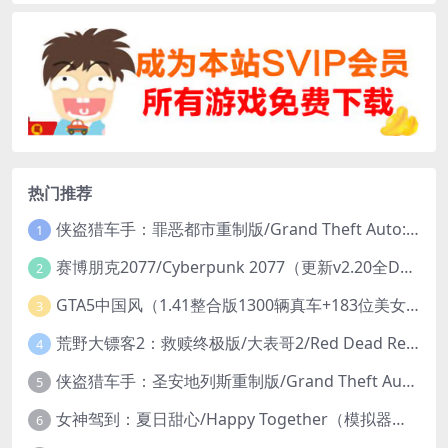
热门推荐
侠盗猎车手：罪恶都市重制版/Grand Theft Auto: Vice City – The Definitive Edition
1
赛博朋克2077/Cyberpunk 2077（更新v2.20全DLC）
2
GTA5中国风（1.41整合版1300辆真车+183位美女与英雄+200%存档）
3
荒野大镖客2：救赎终极版/大表哥2/Red Dead Redemption 2: Ultimate Edition（更新v1491.50终极版）
4
侠盗猎车手：圣安地列斯重制版/Grand Theft Auto: San Andreas – The Definitive Edition（更新v1.113.49697469）
5
女神驾到：夏日甜心/Happy Together（模拟器版-升级豪华终极珍藏版+全DLC）
6