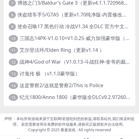
博德之门3/Baldur’s Gate 3（更新v4.1.1.7209685）
7
侠盗猎车手5/GTA5（更新v1.70纯净版-内置修改器+通关存档）
8
使命召唤17 黑色行动 冷战V1.34 全DLC 官方中文版COD17
9
三国志14PK-V1.0.10+V1.0.25-威力加强豪华版（武将面容套装-全DLC+季票+特典+中文语音+编辑修改器）
10
艾尔登法环/Elden Ring（更新v1.14 ）
11
战神4/God of War（V1.0.13-斗战狂神-奎爷的裁决+全DLC）
12
讨鬼传 极 （v1.1.0豪华版）
13
这是警察2/这就是警察2/This is Police
14
纪元1800/Anno 1800（豪华版全DLCv9.2.972600）
15
声明 ：本站所有游戏来源于互联网!若侵犯到您的权益,请联系站长,我们将及时处
理。 若您需要使用非免费的软件或服务,请购买正版授权并合法使用。
Copyright © 2025 番薯游戏 - All rights reserved