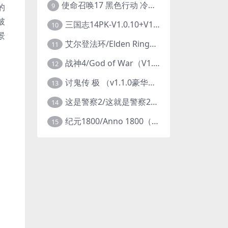
使命召唤17 黑色行动 冷战V1.34 全DLC 官方中文版COD17
9
的
破
三国志14PK-V1.0.10+V1.0.25-威力加强豪华版（武将面容套装-全DLC+季票+特典+中文语音+编辑修改器）
10
景
艾尔登法环/Elden Ring（更新v1.14 ）
11
战神4/God of War（V1.0.13-斗战狂神-奎爷的裁决+全DLC）
12
讨鬼传 极 （v1.1.0豪华版）
13
这是警察2/这就是警察2/This is Police
14
纪元1800/Anno 1800（豪华版全DLCv9.2.972600）
15