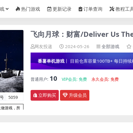
戏
热门游戏
更新记录
订单查询
教程工
飞向月球：财富/Deliver Us The 
网友投递
2024-05-26
全部游戏
番薯单机游戏
丨 目前仓库容量100TB+ 每日持续稳定
10
普通用户:
VIP会员:
免费
永久会员:
免费
立即购买
升级会员
编号
5059
只做游戏，所