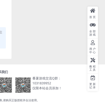
首页
全部
盗
游戏
用户
中心
教程
工具
系我们
番薯游戏交流Q群：
1031839952
更新
记录
仅限本站会员添加！
服务,请购买正版授权并合法使用。