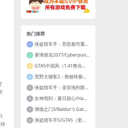
热门推荐
侠盗猎车手：罪恶都市重制版/Grand Theft Auto: Vice City – The Definitive Edition
1
赛博朋克2077/Cyberpunk 2077（更新v2.20全DLC）
2
GTA5中国风（1.41整合版1300辆真车+183位美女与英雄+200%存档）
3
荒野大镖客2：救赎终极版/大表哥2/Red Dead Redemption 2: Ultimate Edition（更新v1491.50终极版）
4
了
侠盗猎车手：圣安地列斯重制版/Grand Theft Auto: San Andreas – The Definitive Edition（更新v1.113.49697469）
5
灭
女神驾到：夏日甜心/Happy Together（模拟器版-升级豪华终极珍藏版+全DLC）
6
博德之门3/Baldur’s Gate 3（更新v4.1.1.7209685）
7
只
侠盗猎车手5/GTA5（更新v1.70纯净版-内置修改器+通关存档）
8
等待