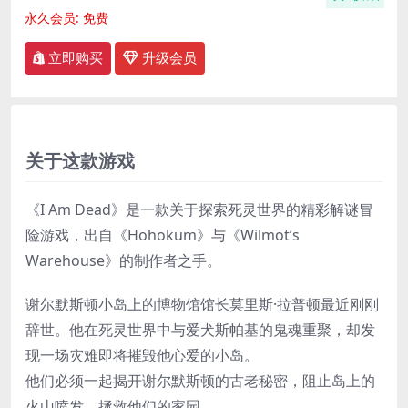
永久会员:
免费
立即购买
升级会员
关于这款游戏
《I Am Dead》是一款关于探索死灵世界的精彩解谜冒
险游戏，出自《Hohokum》与《Wilmot’s
Warehouse》的制作者之手。
谢尔默斯顿小岛上的博物馆馆长莫里斯·拉普顿最近刚刚
辞世。他在死灵世界中与爱犬斯帕基的鬼魂重聚，却发
现一场灾难即将摧毁他心爱的小岛。
他们必须一起揭开谢尔默斯顿的古老秘密，阻止岛上的
火山喷发，拯救他们的家园。