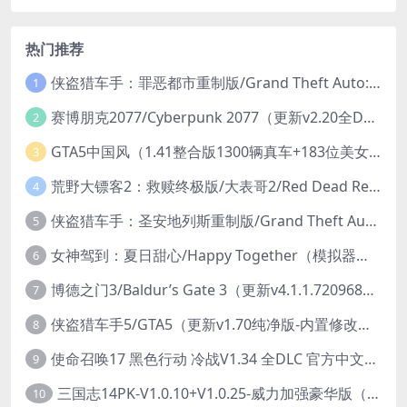
热门推荐
侠盗猎车手：罪恶都市重制版/Grand Theft Auto: Vice City – The Definitive Edition
1
赛博朋克2077/Cyberpunk 2077（更新v2.20全DLC）
2
GTA5中国风（1.41整合版1300辆真车+183位美女与英雄+200%存档）
3
荒野大镖客2：救赎终极版/大表哥2/Red Dead Redemption 2: Ultimate Edition（更新v1491.50终极版）
4
侠盗猎车手：圣安地列斯重制版/Grand Theft Auto: San Andreas – The Definitive Edition（更新v1.113.49697469）
5
女神驾到：夏日甜心/Happy Together（模拟器版-升级豪华终极珍藏版+全DLC）
6
博德之门3/Baldur’s Gate 3（更新v4.1.1.7209685）
7
侠盗猎车手5/GTA5（更新v1.70纯净版-内置修改器+通关存档）
8
使命召唤17 黑色行动 冷战V1.34 全DLC 官方中文版COD17
9
三国志14PK-V1.0.10+V1.0.25-威力加强豪华版（武将面容套装-全DLC+季票+特典+中文语音+编辑修改器）
10