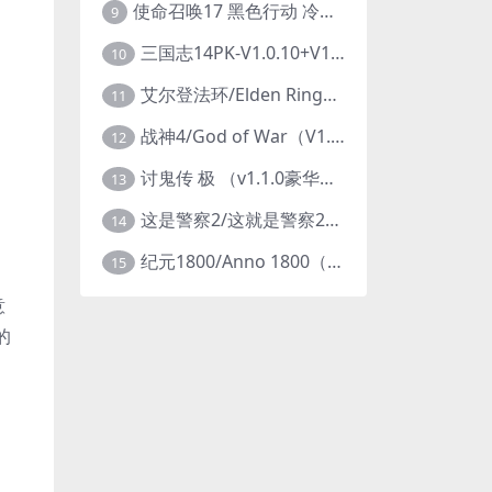
使命召唤17 黑色行动 冷战V1.34 全DLC 官方中文版COD17
9
三国志14PK-V1.0.10+V1.0.25-威力加强豪华版（武将面容套装-全DLC+季票+特典+中文语音+编辑修改器）
10
艾尔登法环/Elden Ring（更新v1.14 ）
11
战神4/God of War（V1.0.13-斗战狂神-奎爷的裁决+全DLC）
12
讨鬼传 极 （v1.1.0豪华版）
13
这是警察2/这就是警察2/This is Police
14
纪元1800/Anno 1800（豪华版全DLCv9.2.972600）
15
意
的