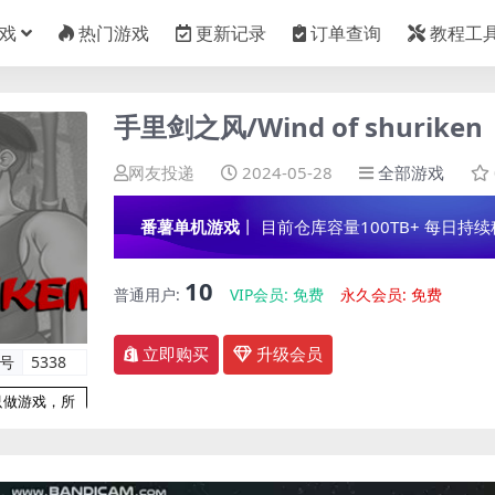
戏
热门游戏
更新记录
订单查询
教程工
手里剑之风/Wind of shuriken
网友投递
2024-05-28
全部游戏
番薯单机游戏
丨 目前仓库容量100TB+ 每日持续稳定
10
普通用户:
VIP会员:
免费
永久会员:
免费
立即购买
升级会员
编号
5338
只做游戏，所