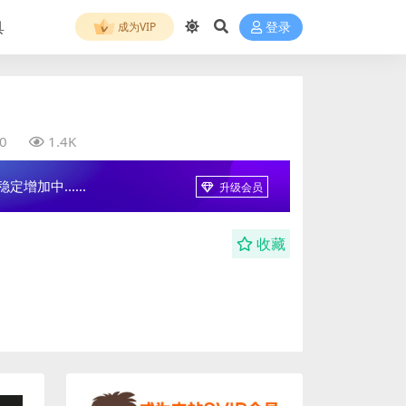
具
成为VIP
登录
0
1.4K
增加中......
升级会员
收藏