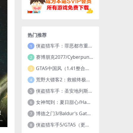
热门推荐
侠盗猎车手：罪恶都市重制版/Grand Theft Auto: Vice City – The Definitive Edition
1
赛博朋克2077/Cyberpunk 2077（更新v2.20全DLC）
2
GTA5中国风（1.41整合版1300辆真车+183位美女与英雄+200%存档）
3
荒野大镖客2：救赎终极版/大表哥2/Red Dead Redemption 2: Ultimate Edition（更新v1491.50终极版）
4
侠盗猎车手：圣安地列斯重制版/Grand Theft Auto: San Andreas – The Definitive Edition（更新v1.113.49697469）
5
女神驾到：夏日甜心/Happy Together（模拟器版-升级豪华终极珍藏版+全DLC）
6
博德之门3/Baldur’s Gate 3（更新v4.1.1.7209685）
7
侠盗猎车手5/GTA5（更新v1.70纯净版-内置修改器+通关存档）
8