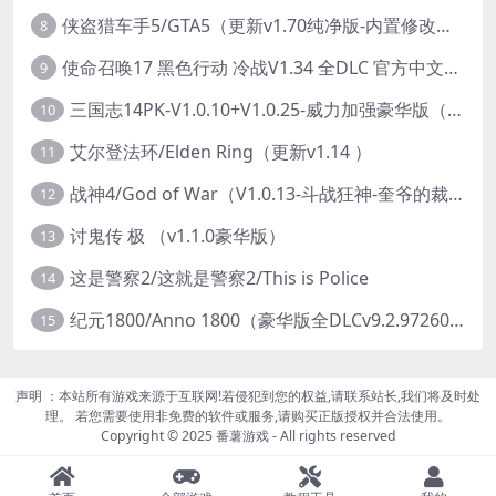
侠盗猎车手5/GTA5（更新v1.70纯净版-内置修改器+通关存档）
8
使命召唤17 黑色行动 冷战V1.34 全DLC 官方中文版COD17
9
三国志14PK-V1.0.10+V1.0.25-威力加强豪华版（武将面容套装-全DLC+季票+特典+中文语音+编辑修改器）
10
艾尔登法环/Elden Ring（更新v1.14 ）
11
战神4/God of War（V1.0.13-斗战狂神-奎爷的裁决+全DLC）
12
讨鬼传 极 （v1.1.0豪华版）
13
这是警察2/这就是警察2/This is Police
14
纪元1800/Anno 1800（豪华版全DLCv9.2.972600）
15
声明 ：本站所有游戏来源于互联网!若侵犯到您的权益,请联系站长,我们将及时处
理。 若您需要使用非免费的软件或服务,请购买正版授权并合法使用。
Copyright © 2025 番薯游戏 - All rights reserved