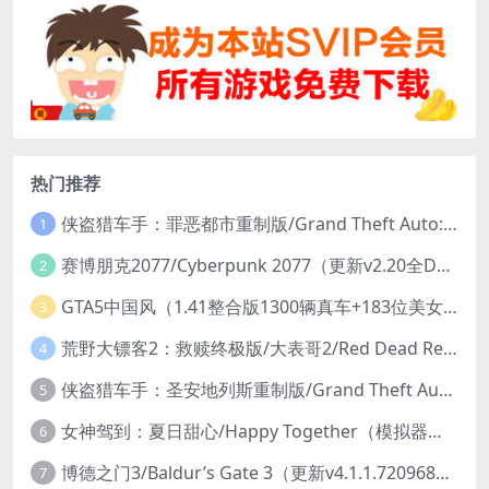
热门推荐
侠盗猎车手：罪恶都市重制版/Grand Theft Auto: Vice City – The Definitive Edition
1
赛博朋克2077/Cyberpunk 2077（更新v2.20全DLC）
2
GTA5中国风（1.41整合版1300辆真车+183位美女与英雄+200%存档）
3
荒野大镖客2：救赎终极版/大表哥2/Red Dead Redemption 2: Ultimate Edition（更新v1491.50终极版）
4
侠盗猎车手：圣安地列斯重制版/Grand Theft Auto: San Andreas – The Definitive Edition（更新v1.113.49697469）
5
女神驾到：夏日甜心/Happy Together（模拟器版-升级豪华终极珍藏版+全DLC）
6
博德之门3/Baldur’s Gate 3（更新v4.1.1.7209685）
7