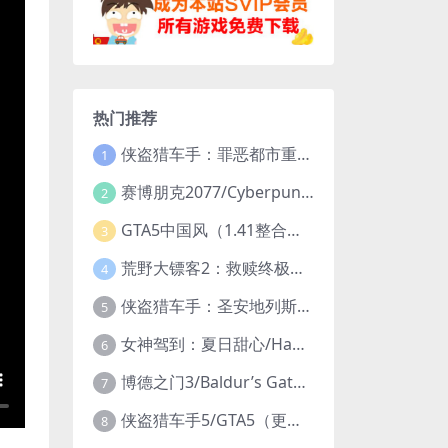
热门推荐
侠盗猎车手：罪恶都市重制版/Grand Theft Auto: Vice City – The Definitive Edition
1
赛博朋克2077/Cyberpunk 2077（更新v2.20全DLC）
2
GTA5中国风（1.41整合版1300辆真车+183位美女与英雄+200%存档）
3
荒野大镖客2：救赎终极版/大表哥2/Red Dead Redemption 2: Ultimate Edition（更新v1491.50终极版）
4
侠盗猎车手：圣安地列斯重制版/Grand Theft Auto: San Andreas – The Definitive Edition（更新v1.113.49697469）
5
女神驾到：夏日甜心/Happy Together（模拟器版-升级豪华终极珍藏版+全DLC）
6
博德之门3/Baldur’s Gate 3（更新v4.1.1.7209685）
7
侠盗猎车手5/GTA5（更新v1.70纯净版-内置修改器+通关存档）
8