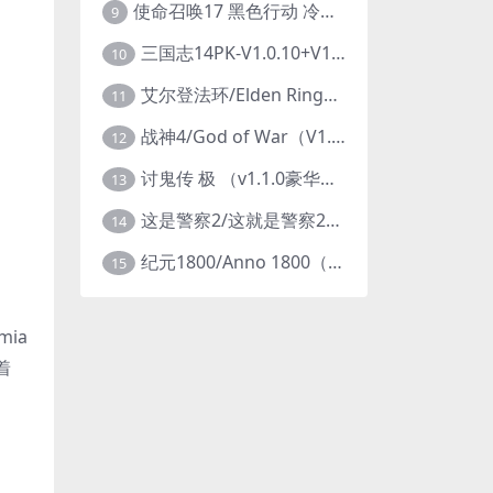
使命召唤17 黑色行动 冷战V1.34 全DLC 官方中文版COD17
9
三国志14PK-V1.0.10+V1.0.25-威力加强豪华版（武将面容套装-全DLC+季票+特典+中文语音+编辑修改器）
10
艾尔登法环/Elden Ring（更新v1.14 ）
11
战神4/God of War（V1.0.13-斗战狂神-奎爷的裁决+全DLC）
12
讨鬼传 极 （v1.1.0豪华版）
13
这是警察2/这就是警察2/This is Police
14
纪元1800/Anno 1800（豪华版全DLCv9.2.972600）
15
ia
着