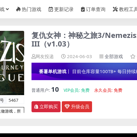
戏
热门游戏
更新记录
订单查询
教程工
复仇女神：神秘之旅3/Nemezis: My
III（v1.03）
网友投递
2024-06-03
全部游戏
番薯单机游戏
丨 目前仓库容量100TB+ 每日持续稳定
10
普通用户:
VIP会员:
免费
永久会员:
免费
编号
5467
立即购买
升级会员
只做游戏，所