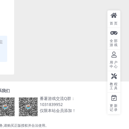
首页
全部
盗
游戏
用户
中心
教程
工具
系我们
番薯游戏交流Q群：
1031839952
更新
记录
仅限本站会员添加！
服务,请购买正版授权并合法使用。