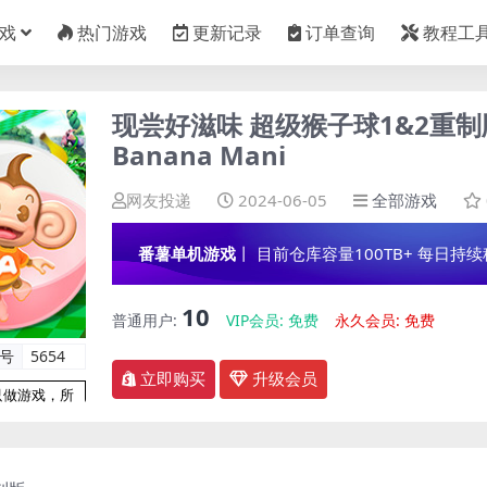
戏
热门游戏
更新记录
订单查询
教程工
现尝好滋味 超级猴子球1&2重制版/Su
Banana Mani
网友投递
2024-06-05
全部游戏
番薯单机游戏
丨 目前仓库容量100TB+ 每日持续稳定
10
普通用户:
VIP会员:
免费
永久会员:
免费
编号
5654
立即购买
升级会员
只做游戏，所