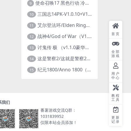
使命召唤17 黑色行动 冷战V1.34 全DLC 官方中文版COD17
9
三国志14PK-V1.0.10+V1.0.25-威力加强豪华版（武将面容套装-全DLC+季票+特典+中文语音+编辑修改器）
10
艾尔登法环/Elden Ring（更新v1.14 ）
11
首页
战神4/God of War（V1.0.13-斗战狂神-奎爷的裁决+全DLC）
12
讨鬼传 极 （v1.1.0豪华版）
13
全部
游戏
这是警察2/这就是警察2/This is Police
14
纪元1800/Anno 1800（豪华版全DLCv9.2.972600）
15
用户
中心
教程
工具
系我们
番薯游戏交流Q群：
1031839952
更新
记录
仅限本站会员添加！