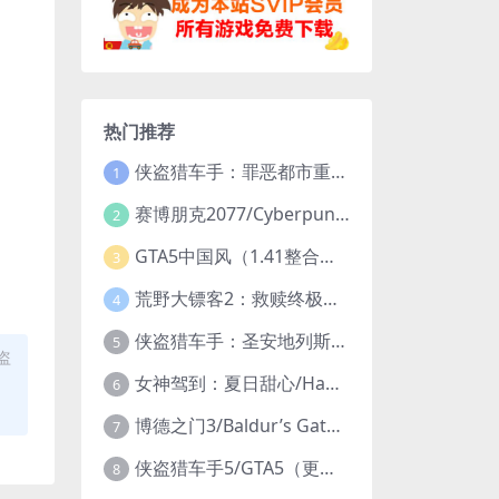
热门推荐
侠盗猎车手：罪恶都市重制版/Grand Theft Auto: Vice City – The Definitive Edition
1
赛博朋克2077/Cyberpunk 2077（更新v2.20全DLC）
2
GTA5中国风（1.41整合版1300辆真车+183位美女与英雄+200%存档）
3
荒野大镖客2：救赎终极版/大表哥2/Red Dead Redemption 2: Ultimate Edition（更新v1491.50终极版）
4
侠盗猎车手：圣安地列斯重制版/Grand Theft Auto: San Andreas – The Definitive Edition（更新v1.113.49697469）
5
盗
女神驾到：夏日甜心/Happy Together（模拟器版-升级豪华终极珍藏版+全DLC）
6
博德之门3/Baldur’s Gate 3（更新v4.1.1.7209685）
7
侠盗猎车手5/GTA5（更新v1.70纯净版-内置修改器+通关存档）
8