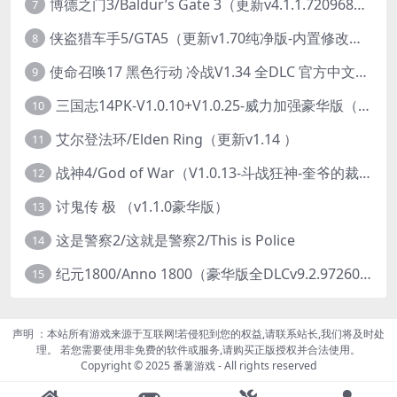
博德之门3/Baldur’s Gate 3（更新v4.1.1.7209685）
7
侠盗猎车手5/GTA5（更新v1.70纯净版-内置修改器+通关存档）
8
使命召唤17 黑色行动 冷战V1.34 全DLC 官方中文版COD17
9
三国志14PK-V1.0.10+V1.0.25-威力加强豪华版（武将面容套装-全DLC+季票+特典+中文语音+编辑修改器）
10
艾尔登法环/Elden Ring（更新v1.14 ）
11
战神4/God of War（V1.0.13-斗战狂神-奎爷的裁决+全DLC）
12
讨鬼传 极 （v1.1.0豪华版）
13
这是警察2/这就是警察2/This is Police
14
纪元1800/Anno 1800（豪华版全DLCv9.2.972600）
15
声明 ：本站所有游戏来源于互联网!若侵犯到您的权益,请联系站长,我们将及时处
理。 若您需要使用非免费的软件或服务,请购买正版授权并合法使用。
Copyright © 2025 番薯游戏 - All rights reserved