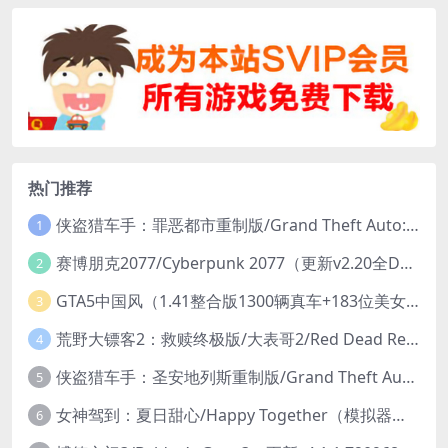
热门推荐
侠盗猎车手：罪恶都市重制版/Grand Theft Auto: Vice City – The Definitive Edition
1
赛博朋克2077/Cyberpunk 2077（更新v2.20全DLC）
2
GTA5中国风（1.41整合版1300辆真车+183位美女与英雄+200%存档）
3
荒野大镖客2：救赎终极版/大表哥2/Red Dead Redemption 2: Ultimate Edition（更新v1491.50终极版）
4
侠盗猎车手：圣安地列斯重制版/Grand Theft Auto: San Andreas – The Definitive Edition（更新v1.113.49697469）
5
女神驾到：夏日甜心/Happy Together（模拟器版-升级豪华终极珍藏版+全DLC）
6