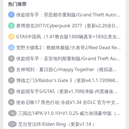
热门推荐
侠盗猎车手：罪恶都市重制版/Grand Theft Auto: Vice City – The Definitive Edition
1
赛博朋克2077/Cyberpunk 2077（更新v2.20全DLC）
2
GTA5中国风（1.41整合版1300辆真车+183位美女与英雄+200%存档）
3
荒野大镖客2：救赎终极版/大表哥2/Red Dead Redemption 2: Ultimate Edition（更新v1491.50终极版）
4
侠盗猎车手：圣安地列斯重制版/Grand Theft Auto: San Andreas – The Definitive Edition（更新v1.113.49697469）
5
女神驾到：夏日甜心/Happy Together（模拟器版-升级豪华终极珍藏版+全DLC）
6
博德之门3/Baldur’s Gate 3（更新v4.1.1.7209685）
7
侠盗猎车手5/GTA5（更新v1.70纯净版-内置修改器+通关存档）
8
使命召唤17 黑色行动 冷战V1.34 全DLC 官方中文版COD17
9
三国志14PK-V1.0.10+V1.0.25-威力加强豪华版（武将面容套装-全DLC+季票+特典+中文语音+编辑修改器）
10
艾尔登法环/Elden Ring（更新v1.14 ）
11