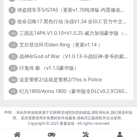
侠盗猎车手5/GTA5（更新v1.70纯净版-内置修改器+通关存档）
8
使命召唤17 黑色行动 冷战V1.34 全DLC 官方中文版COD17
9
三国志14PK-V1.0.10+V1.0.25-威力加强豪华版（武将面容套装-全DLC+季票+特典+中文语音+编辑修改器）
10
艾尔登法环/Elden Ring（更新v1.14 ）
11
战神4/God of War（V1.0.13-斗战狂神-奎爷的裁决+全DLC）
12
讨鬼传 极 （v1.1.0豪华版）
13
这是警察2/这就是警察2/This is Police
14
纪元1800/Anno 1800（豪华版全DLCv9.2.972600）
15
声明 ：本站所有游戏来源于互联网!若侵犯到您的权益,请联系站长,我们将及时处
理。 若您需要使用非免费的软件或服务,请购买正版授权并合法使用。
Copyright © 2025 番薯游戏 - All rights reserved