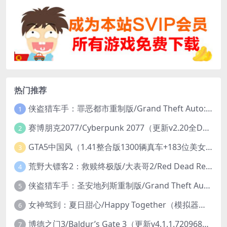
热门推荐
侠盗猎车手：罪恶都市重制版/Grand Theft Auto: Vice City – The Definitive Edition
1
赛博朋克2077/Cyberpunk 2077（更新v2.20全DLC）
2
GTA5中国风（1.41整合版1300辆真车+183位美女与英雄+200%存档）
3
荒野大镖客2：救赎终极版/大表哥2/Red Dead Redemption 2: Ultimate Edition（更新v1491.50终极版）
4
侠盗猎车手：圣安地列斯重制版/Grand Theft Auto: San Andreas – The Definitive Edition（更新v1.113.49697469）
5
女神驾到：夏日甜心/Happy Together（模拟器版-升级豪华终极珍藏版+全DLC）
6
博德之门3/Baldur’s Gate 3（更新v4.1.1.7209685）
7