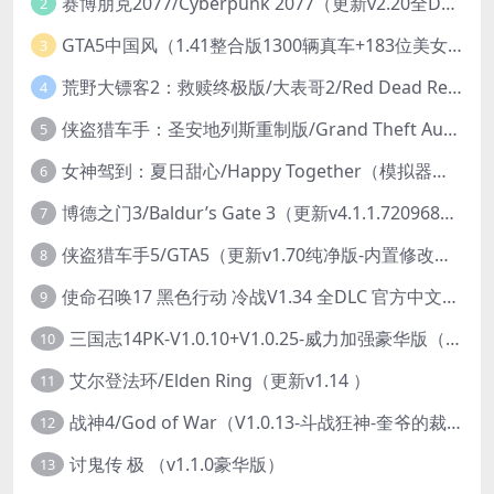
赛博朋克2077/Cyberpunk 2077（更新v2.20全DLC）
2
GTA5中国风（1.41整合版1300辆真车+183位美女与英雄+200%存档）
3
荒野大镖客2：救赎终极版/大表哥2/Red Dead Redemption 2: Ultimate Edition（更新v1491.50终极版）
4
侠盗猎车手：圣安地列斯重制版/Grand Theft Auto: San Andreas – The Definitive Edition（更新v1.113.49697469）
5
女神驾到：夏日甜心/Happy Together（模拟器版-升级豪华终极珍藏版+全DLC）
6
博德之门3/Baldur’s Gate 3（更新v4.1.1.7209685）
7
侠盗猎车手5/GTA5（更新v1.70纯净版-内置修改器+通关存档）
8
使命召唤17 黑色行动 冷战V1.34 全DLC 官方中文版COD17
9
三国志14PK-V1.0.10+V1.0.25-威力加强豪华版（武将面容套装-全DLC+季票+特典+中文语音+编辑修改器）
10
艾尔登法环/Elden Ring（更新v1.14 ）
11
战神4/God of War（V1.0.13-斗战狂神-奎爷的裁决+全DLC）
12
讨鬼传 极 （v1.1.0豪华版）
13