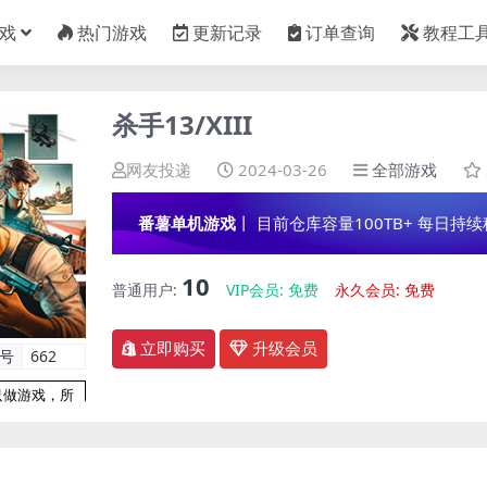
戏
热门游戏
更新记录
订单查询
教程工
杀手13/XIII
网友投递
2024-03-26
全部游戏
番薯单机游戏
丨 目前仓库容量100TB+ 每日持续稳定
10
普通用户:
VIP会员:
免费
永久会员:
免费
立即购买
升级会员
编号
662
只做游戏，所