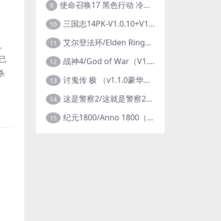
使命召唤17 黑色行动 冷战V1.34 全DLC 官方中文版COD17
9
三国志14PK-V1.0.10+V1.0.25-威力加强豪华版（武将面容套装-全DLC+季票+特典+中文语音+编辑修改器）
10
艾尔登法环/Elden Ring（更新v1.14 ）
11
。
己
战神4/God of War（V1.0.13-斗战狂神-奎爷的裁决+全DLC）
12
杀
讨鬼传 极 （v1.1.0豪华版）
13
这是警察2/这就是警察2/This is Police
14
纪元1800/Anno 1800（豪华版全DLCv9.2.972600）
15