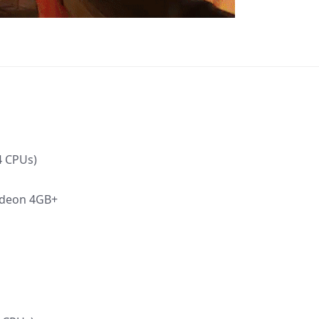
4 CPUs)
adeon 4GB+