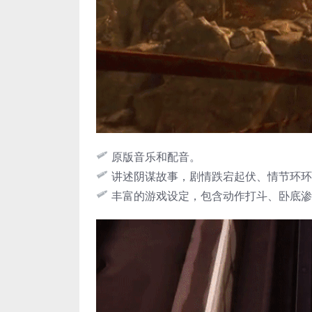
原版音乐和配音。
讲述阴谋故事，剧情跌宕起伏、情节环环
丰富的游戏设定，包含动作打斗、卧底渗