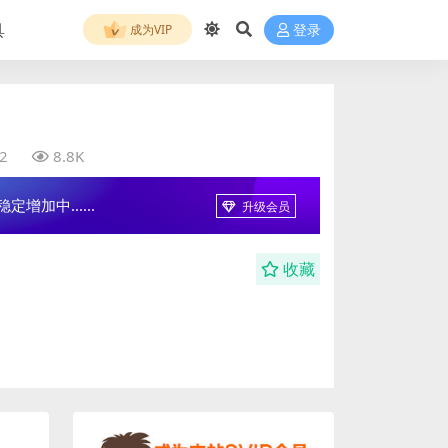
具
成为VIP
登录
2
8.8K
增加中......
升级会员
收藏