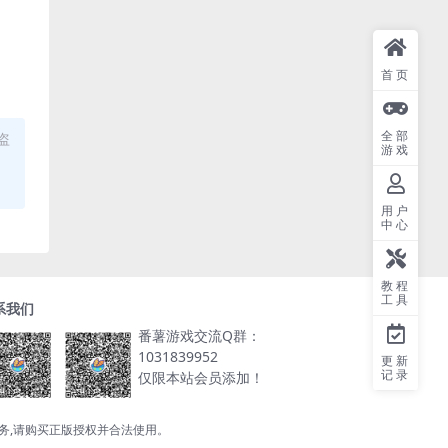
首页
全部
盗
游戏
用户
中心
教程
工具
系我们
番薯游戏交流Q群：
1031839952
更新
记录
仅限本站会员添加！
服务,请购买正版授权并合法使用。