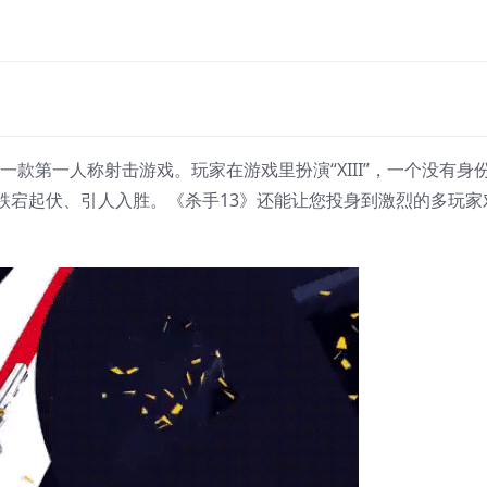
的一款第一人称射击游戏。玩家在游戏里扮演“XIII”，一个没有身
跌宕起伏、引人入胜。《杀手13》还能让您投身到激烈的多玩家