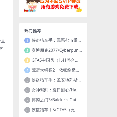
热门推荐
侠盗猎车手：罪恶都市重制版/Grand Theft Auto: Vice City – The Definitive Edition
份且
1
对
赛博朋克2077/Cyberpunk 2077（更新v2.20全DLC）
2
GTA5中国风（1.41整合版1300辆真车+183位美女与英雄+200%存档）
3
荒野大镖客2：救赎终极版/大表哥2/Red Dead Redemption 2: Ultimate Edition（更新v1491.50终极版）
4
侠盗猎车手：圣安地列斯重制版/Grand Theft Auto: San Andreas – The Definitive Edition（更新v1.113.49697469）
5
女神驾到：夏日甜心/Happy Together（模拟器版-升级豪华终极珍藏版+全DLC）
6
博德之门3/Baldur’s Gate 3（更新v4.1.1.7209685）
7
侠盗猎车手5/GTA5（更新v1.70纯净版-内置修改器+通关存档）
8