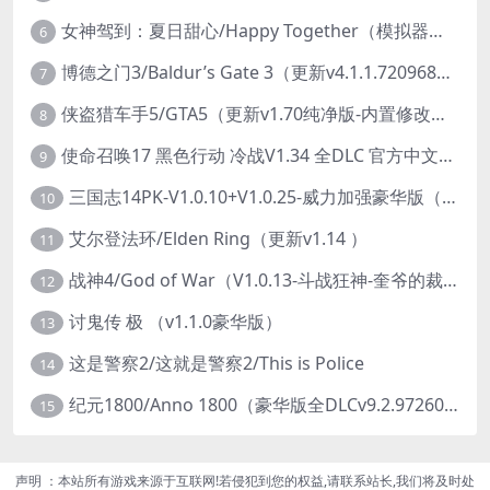
女神驾到：夏日甜心/Happy Together（模拟器版-升级豪华终极珍藏版+全DLC）
6
博德之门3/Baldur’s Gate 3（更新v4.1.1.7209685）
7
侠盗猎车手5/GTA5（更新v1.70纯净版-内置修改器+通关存档）
8
使命召唤17 黑色行动 冷战V1.34 全DLC 官方中文版COD17
9
三国志14PK-V1.0.10+V1.0.25-威力加强豪华版（武将面容套装-全DLC+季票+特典+中文语音+编辑修改器）
10
艾尔登法环/Elden Ring（更新v1.14 ）
11
战神4/God of War（V1.0.13-斗战狂神-奎爷的裁决+全DLC）
12
讨鬼传 极 （v1.1.0豪华版）
13
这是警察2/这就是警察2/This is Police
14
纪元1800/Anno 1800（豪华版全DLCv9.2.972600）
15
声明 ：本站所有游戏来源于互联网!若侵犯到您的权益,请联系站长,我们将及时处