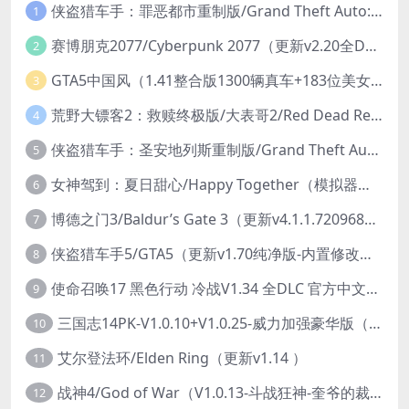
侠盗猎车手：罪恶都市重制版/Grand Theft Auto: Vice City – The Definitive Edition
1
赛博朋克2077/Cyberpunk 2077（更新v2.20全DLC）
2
GTA5中国风（1.41整合版1300辆真车+183位美女与英雄+200%存档）
3
荒野大镖客2：救赎终极版/大表哥2/Red Dead Redemption 2: Ultimate Edition（更新v1491.50终极版）
4
侠盗猎车手：圣安地列斯重制版/Grand Theft Auto: San Andreas – The Definitive Edition（更新v1.113.49697469）
5
女神驾到：夏日甜心/Happy Together（模拟器版-升级豪华终极珍藏版+全DLC）
6
博德之门3/Baldur’s Gate 3（更新v4.1.1.7209685）
7
侠盗猎车手5/GTA5（更新v1.70纯净版-内置修改器+通关存档）
8
使命召唤17 黑色行动 冷战V1.34 全DLC 官方中文版COD17
9
三国志14PK-V1.0.10+V1.0.25-威力加强豪华版（武将面容套装-全DLC+季票+特典+中文语音+编辑修改器）
10
艾尔登法环/Elden Ring（更新v1.14 ）
11
战神4/God of War（V1.0.13-斗战狂神-奎爷的裁决+全DLC）
12