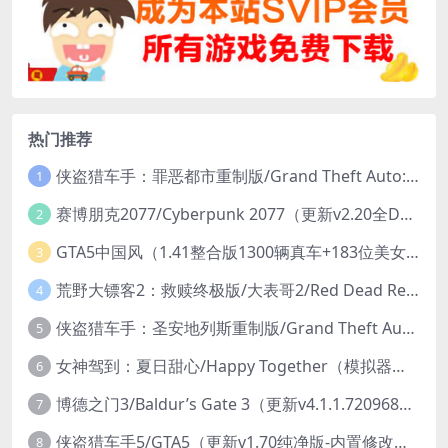
热门推荐
侠盗猎车手：罪恶都市重制版/Grand Theft Auto: Vice City – The Definitive Edition
1
赛博朋克2077/Cyberpunk 2077（更新v2.20全DLC）
2
GTA5中国风（1.41整合版1300辆真车+183位美女与英雄+200%存档）
3
荒野大镖客2：救赎终极版/大表哥2/Red Dead Redemption 2: Ultimate Edition（更新v1491.50终极版）
4
侠盗猎车手：圣安地列斯重制版/Grand Theft Auto: San Andreas – The Definitive Edition（更新v1.113.49697469）
5
女神驾到：夏日甜心/Happy Together（模拟器版-升级豪华终极珍藏版+全DLC）
6
博德之门3/Baldur’s Gate 3（更新v4.1.1.7209685）
7
侠盗猎车手5/GTA5（更新v1.70纯净版-内置修改器+通关存档）
8