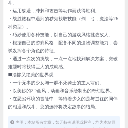
斗。
・运用躲避，冲刺和攻击等动作而获得胜利。
・战胜旅程中遇到的秽鬼获取技能（剑，弓，魔法等26
种类型）。
・巧妙使用各种技能，以自己的游戏风格挑战敌人。
・根据自己的游戏风格，配备不同的遗物调整能力，尝
试发挥各个角色的特征。
・通过一次次的挑战，一点一点地找到解决方案，突破
难题时将获得巨大的成就感。
■凄惨又绝美的世界观
・一个无辜的少女与一群不死骑士的主人翁们。
・以美妙的2D画风，动画和音乐绘制出的奇幻世界。
・在恶劣环境的冒险中，等待着少女的是与过往的同伴
的相遇和战斗。您的选择将决定故事的结局。
声明：本站所有文章，如无特殊说明或标注，均为本站原