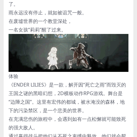
了。
雨永远没有停止，就如被诅咒一般。
在废墟世界的一个教堂深处，
一名女孩“莉莉”醒了过来。
体验
《ENDER LILIES》是一款，解开因“死亡之雨”而毁灭的
王国之谜的黑暗幻想，2D横板动作RPG游戏。舞台是
“边陲之国”。这里有宏伟的都城，被水淹没的森林，地
下的污染禁区，是一个悲美的世界。
在充满悲伤的旅程中，会遇到如有一点松懈就可能致死
的强大敌人。
通过赢得战斗把他们从不死之束缚中释放，他们就会帮