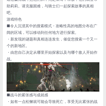
助莉莉。请克服困难，与骑士们一起探索故事的真相
吧。
游戏特色
■令人沉浸其中的搜索模式・攻略性高的地图分布在广
阔的区域，可以移动到任何地方进行探索。
・新发现的谜题和真相连连发生，催促您搜索一个又一
个的新地区。
・由您自己决定从哪里开始探索以及与哪个敌人开始作
战。
■战斗的紧张感与成就感
・如有一点松懈就可能会导致死亡，享受无比紧张的战