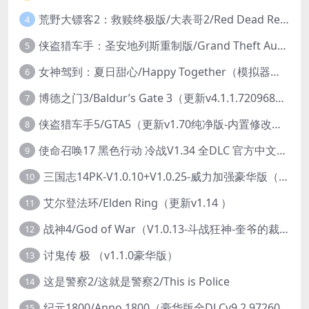
荒野大镖客2：救赎终极版/大表哥2/Red Dead Redemption 2: Ultimate Edition（更新v1491.50终极版）
4
侠盗猎车手：圣安地列斯重制版/Grand Theft Auto: San Andreas – The Definitive Edition（更新v1.113.49697469）
5
女神驾到：夏日甜心/Happy Together（模拟器版-升级豪华终极珍藏版+全DLC）
6
博德之门3/Baldur’s Gate 3（更新v4.1.1.7209685）
7
侠盗猎车手5/GTA5（更新v1.70纯净版-内置修改器+通关存档）
8
使命召唤17 黑色行动 冷战V1.34 全DLC 官方中文版COD17
9
三国志14PK-V1.0.10+V1.0.25-威力加强豪华版（武将面容套装-全DLC+季票+特典+中文语音+编辑修改器）
10
艾尔登法环/Elden Ring（更新v1.14 ）
11
战神4/God of War（V1.0.13-斗战狂神-奎爷的裁决+全DLC）
12
讨鬼传 极 （v1.1.0豪华版）
13
这是警察2/这就是警察2/This is Police
14
纪元1800/Anno 1800（豪华版全DLCv9.2.972600）
15