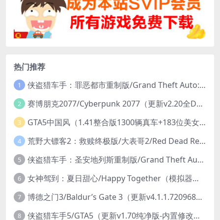
热门推荐
侠盗猎车手：罪恶都市重制版/Grand Theft Auto: Vice City – The Definitive Edition
1
赛博朋克2077/Cyberpunk 2077（更新v2.20全DLC）
2
GTA5中国风（1.41整合版1300辆真车+183位美女与英雄+200%存档）
3
荒野大镖客2：救赎终极版/大表哥2/Red Dead Redemption 2: Ultimate Edition（更新v1491.50终极版）
4
侠盗猎车手：圣安地列斯重制版/Grand Theft Auto: San Andreas – The Definitive Edition（更新v1.113.49697469）
5
女神驾到：夏日甜心/Happy Together（模拟器版-升级豪华终极珍藏版+全DLC）
6
博德之门3/Baldur’s Gate 3（更新v4.1.1.7209685）
7
侠盗猎车手5/GTA5（更新v1.70纯净版-内置修改器+通关存档）
8